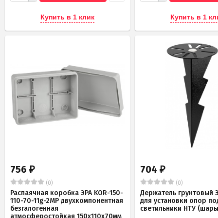
Купить в 1 клик
Купить в 1 кл
756
704
₽
₽
(0)
(0)
Распаячная коробка ЭРА KOR-150-
Держатель грунтовый Э
110-70-11g-2MP двухкомпонентная
для установки опор по
безгалогенная
светильники НТУ (шары
атмосферостойкая 150х110х70мм