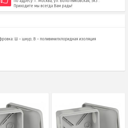
По адресу: г. Москва, ул. Болотниковская, 5к3 .
Приходите мы всегда Вам рады!
ровка: Ш – шнур; В – поливинилхлоридная изоляция