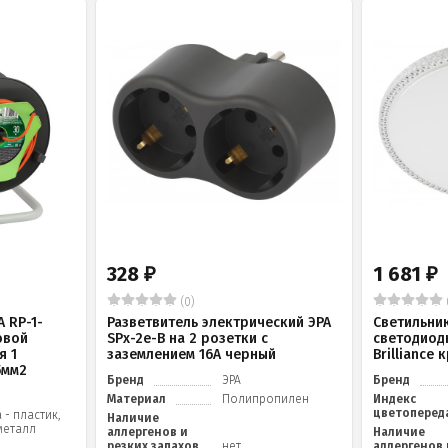
328
1 681
₽
₽
(0)
 RP-1-
Разветвитель электрический ЭРА
Светильни
овой
SPx-2e-B на 2 розетки с
светодиод
я 1
заземлением 16А черный
Brilliance
5мм2
Бренд
ЭРА
Бренд
Материал
Полипропилен
Индекс
цветоперед
 - пластик,
Наличие
металл
аллергенов и
Наличие
резких запахов
нет
аллергенов 