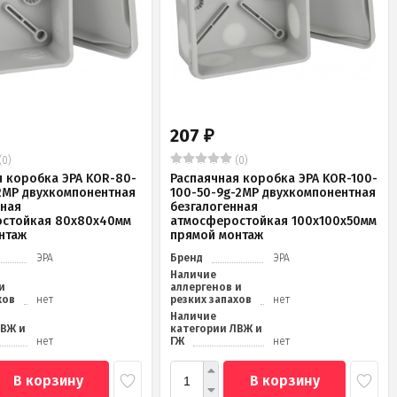
207
₽
(0)
(0)
я коробка ЭРА KOR-80-
Распаячная коробка ЭРА KOR-100-
2MP двухкомпонентная
100-50-9g-2MP двухкомпонентная
нная
безгалогенная
стойкая 80х80х40мм
атмосферостойкая 100х100х50мм
нтаж
прямой монтаж
ЭРА
Бренд
ЭРА
Наличие
и
аллергенов и
хов
нет
резких запахов
нет
Наличие
ЛВЖ и
категории ЛВЖ и
нет
ГЖ
нет
В корзину
В корзину