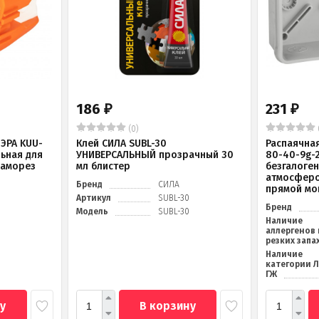
186
231
₽
₽
(0)
ЭРА KUU-
Клей СИЛА SUBL-30
Распаячна
льная для
УНИВЕРСАЛЬНЫЙ прозрачный 30
80-40-9g-
саморез
мл блистер
безгалоге
атмосферо
Бренд
СИЛА
прямой мо
Артикул
SUBL-30
Бренд
Модель
SUBL-30
Наличие
аллергенов 
резких запа
Наличие
категории 
ГЖ
у
В корзину