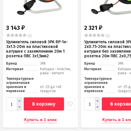
3 143
2 321
₽
₽
(0)
(0)
Удлинитель силовой ЭРА RP-1e-
Удлинитель силовой ЭРА
3x1.5-20m на пластиковой
2x0.75-20m на пластик
катушке c заземлением 20м 1
катушке без заземлени
розетка ПВС 3х1,5мм2
розетка 20м ПВС 2х0,7
Бренд
ЭРА
Бренд
ЭРА
Материал
Катушка - пластик,
Материал
Катушка
рама - металл
рама - 
Температурные
Температурные
ограничения
ограничения
хранения и
от -25 до +40
хранения и
от -25 
перевозки
градусов
перевозки
градус
В корзину
В корзин
Купить в 1 клик
Купить в 1 кл