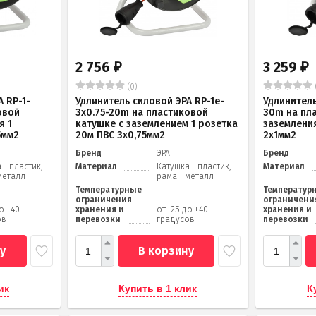
2 756
3 259
₽
₽
(0)
 RP-1-
Удлинитель силовой ЭРА RP-1e-
Удлинитель
овой
3х0.75-20m на пластиковой
30m на пл
я 1
катушке c заземлением 1 розетка
заземления
5мм2
20м ПВС 3х0,75мм2
2x1мм2
Бренд
ЭРА
Бренд
 - пластик,
Материал
Катушка - пластик,
Материал
металл
рама - металл
Температурные
Температур
ограничения
ограничени
до +40
хранения и
от -25 до +40
хранения и
ов
перевозки
градусов
перевозки
у
В корзину
ик
Купить в 1 клик
К