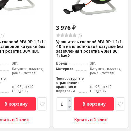
3 976
₽
(0)
(0)
 силовой ЭРА RP-1-2x1-
Удлинитель силовой ЭРА RP-1-2x1-
астиковой катушке без
40m на пластиковой катушке без
 1 розетка 30м ПВС
заземления 1 розетка 40м ПВС
2x1мм2
ЭРА
Бренд
ЭРА
Катушка - пластик,
Материал
Катушка - пластик,
рама - металл
рама - металл
ные
Температурные
я
ограничения
от -25 до +40
хранения и
от -25 до +40
градусов
перевозки
градусов
В корзину
В корзину
упить в 1 клик
Купить в 1 клик