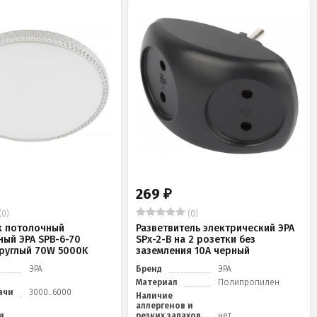
269
₽
(0)
(0)
к потолочный
Разветвитель электрический ЭРА
ный ЭРА SPB-6-70
SPx-2-B на 2 розетки без
 круглый 70W 5000K
заземления 10А черный
ЭРА
Бренд
ЭРА
Материал
Полипропилен
ачи
3000...6000
Наличие
аллергенов и
и
резких запахов
нет