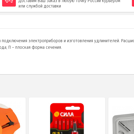
Доставим Ваш заказ в любую точку России курьером
или службой доставки
 подключения электроприборов и изготовления удлинителей. Расшиф
да; П – плоская форма сечения.