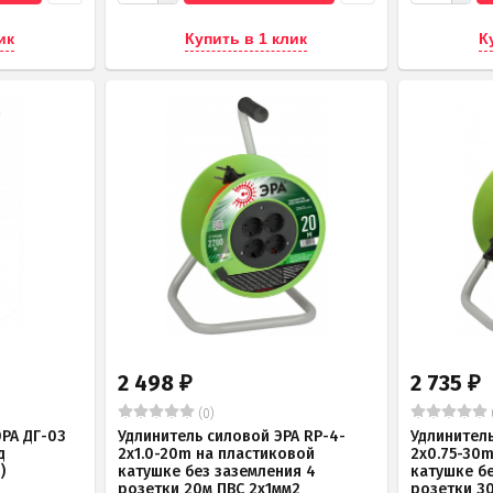
ик
Купить в 1 клик
К
2 498
2 735
₽
₽
(0)
РА ДГ-03
Удлинитель силовой ЭРА RP-4-
Удлинитель
д
2x1.0-20m на пластиковой
2x0.75-30
)
катушке без заземления 4
катушке б
розетки 20м ПВС 2х1мм2
розетки 3