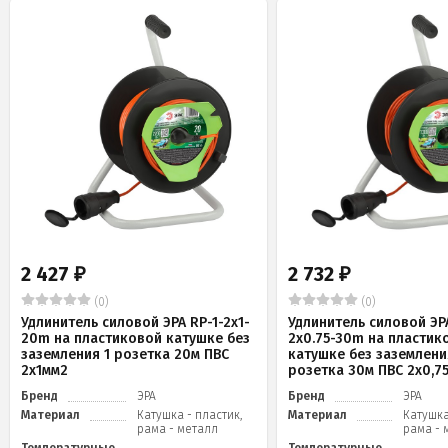
2 427
2 732
₽
₽
(0)
(0)
Удлинитель силовой ЭРА RP-1-2x1-
Удлинитель силовой ЭРА
20m на пластиковой катушке без
2x0.75-30m на пластик
заземления 1 розетка 20м ПВС
катушке без заземлени
2х1мм2
розетка 30м ПВС 2х0,7
Бренд
ЭРА
Бренд
ЭРА
Материал
Катушка - пластик,
Материал
Катушка
рама - металл
рама - 