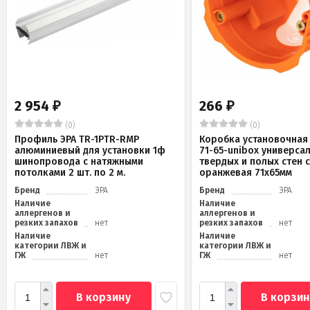
2 954
266
₽
₽
(0)
(0)
Профиль ЭРА TR-1PTR-RMP
Коробка установочная 
алюминиевый для установки 1ф
71-65-unibox универса
шинопровода с натяжными
твердых и полых стен 
потолками 2 шт. по 2 м.
оранжевая 71х65мм
Бренд
ЭРА
Бренд
ЭРА
Наличие
Наличие
аллергенов и
аллергенов и
резких запахов
нет
резких запахов
нет
Наличие
Наличие
категории ЛВЖ и
категории ЛВЖ и
ГЖ
нет
ГЖ
нет
В корзину
В корзин