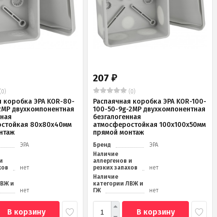
207
₽
(0)
(0)
я коробка ЭРА KOR-80-
Распаячная коробка ЭРА KOR-100-
2MP двухкомпонентная
100-50-9g-2MP двухкомпонентная
нная
безгалогенная
стойкая 80х80х40мм
атмосферостойкая 100х100х50мм
нтаж
прямой монтаж
ЭРА
Бренд
ЭРА
Наличие
и
аллергенов и
хов
нет
резких запахов
нет
Наличие
ЛВЖ и
категории ЛВЖ и
нет
ГЖ
нет
В корзину
В корзину