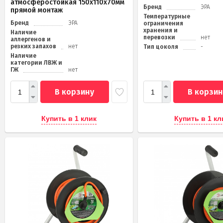
атмосферостойкая 150х110х70мм
Бренд
ЭРА
прямой монтаж
Температурные
Бренд
ЭРА
ограничения
хранения и
Наличие
перевозки
нет
аллергенов и
резких запахов
нет
Тип цоколя
-
Наличие
категории ЛВЖ и
ГЖ
нет
В корзину
В корзин
Купить в 1 клик
Купить в 1 кл