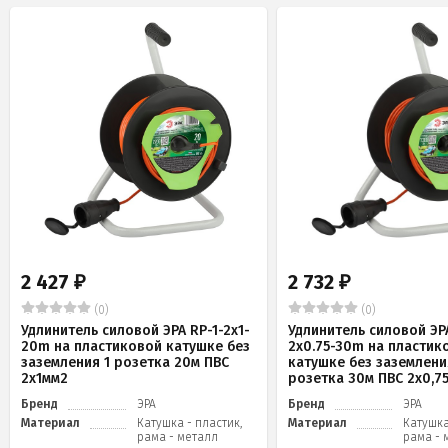
2 427
2 732
₽
₽
(0)
(0)
Удлинитель силовой ЭРА RP-1-2x1-
Удлинитель силовой ЭРА
20m на пластиковой катушке без
2x0.75-30m на пластик
заземления 1 розетка 20м ПВС
катушке без заземлени
2х1мм2
розетка 30м ПВС 2х0,7
Бренд
ЭРА
Бренд
ЭРА
Материал
Катушка - пластик,
Материал
Катушка
рама - металл
рама - 