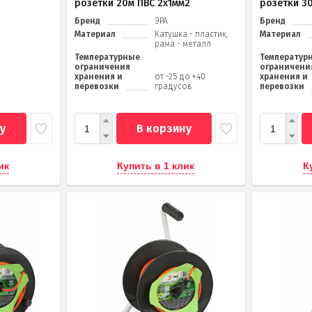
розетки 20м ПВС 2х1мм2
розетки 3
Бренд
ЭРА
Бренд
Материал
Катушка - пластик,
Материал
рама - металл
Температурные
Температур
ограничения
ограничени
хранения и
от -25 до +40
хранения и
перевозки
градусов
перевозки
у
В корзину
ик
Купить в 1 клик
К