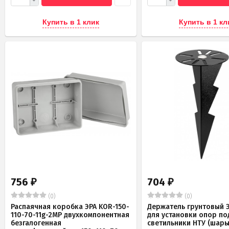
Купить в 1 клик
Купить в 1 кл
756
704
₽
₽
(0)
(0)
Распаячная коробка ЭРА KOR-150-
Держатель грунтовый Э
110-70-11g-2MP двухкомпонентная
для установки опор по
безгалогенная
светильники НТУ (шары