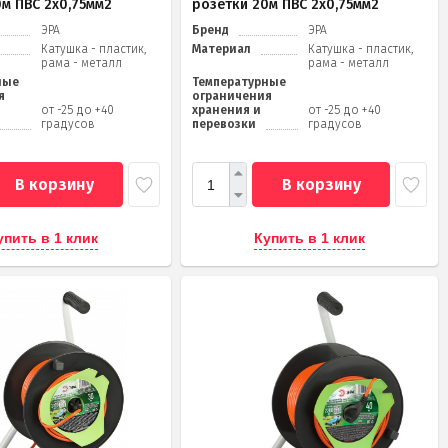
0м ПВС 2х0,75мм2
розетки 20м ПВС 2х0,75мм2
ЭРА
Бренд
ЭРА
Катушка - пластик,
Материал
Катушка - пластик,
рама - металл
рама - металл
ные
Температурные
я
ограничения
от -25 до +40
хранения и
от -25 до +40
градусов
перевозки
градусов
В корзину
В корзину
упить в 1 клик
Купить в 1 клик