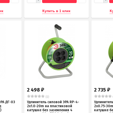
ик
Купить в 1 клик
К
2 498
2 735
₽
₽
(0)
РА ДГ-03
Удлинитель силовой ЭРА RP-4-
Удлинитель
д
2x1.0-20m на пластиковой
2x0.75-30
)
катушке без заземления 4
катушке б