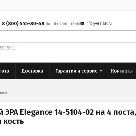
8 (800) 555-80-68
info@era-lux.ru
Пн—Пт 9:00—18:00
одиодная
лата
Доставка
Гарантия и сервис
Контакты
ance
ЭРА Elegance 14-5104-02 на 4 поста,
 кость