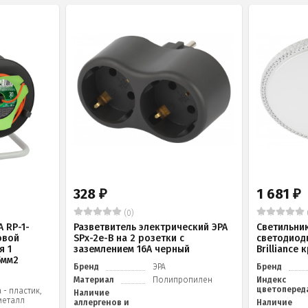
328
1 681
₽
₽
(0)
 RP-1-
Разветвитель электрический ЭРА
Светильни
овой
SPx-2e-B на 2 розетки с
светодиод
я 1
заземлением 16А черный
Brilliance
5мм2
Бренд
ЭРА
Бренд
Материал
Полипропилен
Индекс
цветоперед
 - пластик,
Наличие
металл
аллергенов и
Наличие