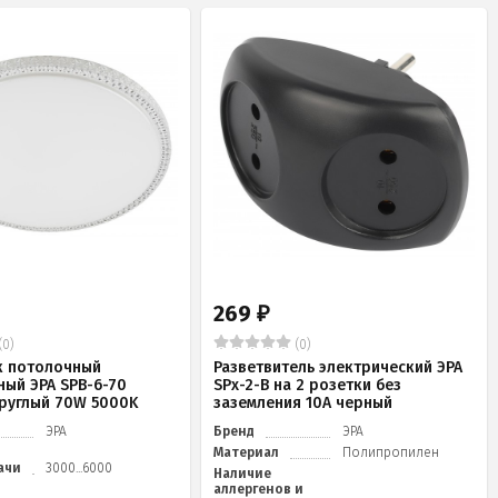
269
₽
(0)
(0)
к потолочный
Разветвитель электрический ЭРА
ный ЭРА SPB-6-70
SPx-2-B на 2 розетки без
 круглый 70W 5000K
заземления 10А черный
ЭРА
Бренд
ЭРА
Материал
Полипропилен
ачи
3000...6000
Наличие
аллергенов и