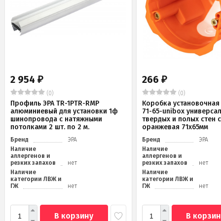
2 954
266
₽
₽
(0)
(0)
Профиль ЭРА TR-1PTR-RMP
Коробка установочная 
алюминиевый для установки 1ф
71-65-unibox универса
шинопровода с натяжными
твердых и полых стен 
потолками 2 шт. по 2 м.
оранжевая 71х65мм
Бренд
ЭРА
Бренд
ЭРА
Наличие
Наличие
аллергенов и
аллергенов и
резких запахов
нет
резких запахов
нет
Наличие
Наличие
категории ЛВЖ и
категории ЛВЖ и
ГЖ
нет
ГЖ
нет
В корзину
В корзин