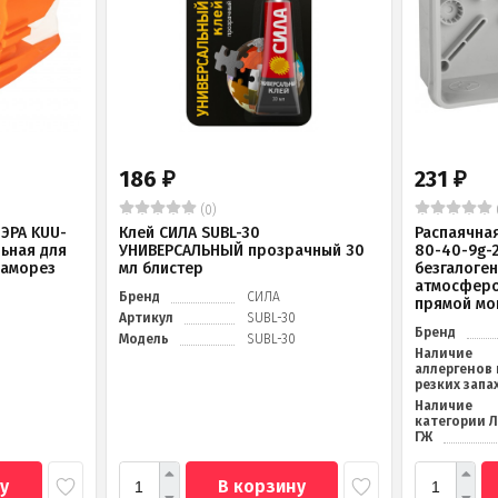
186
231
₽
₽
(0)
ЭРА KUU-
Клей СИЛА SUBL-30
Распаячна
льная для
УНИВЕРСАЛЬНЫЙ прозрачный 30
80-40-9g-
саморез
мл блистер
безгалоге
атмосферо
Бренд
СИЛА
прямой мо
Артикул
SUBL-30
Бренд
Модель
SUBL-30
Наличие
аллергенов 
резких запа
Наличие
категории 
ГЖ
у
В корзину