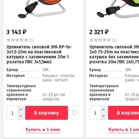
3 143
2 321
₽
₽
(0)
(0)
Удлинитель силовой ЭРА RP-1e-
Удлинитель силовой ЭРА
3x1.5-20m на пластиковой
2x0.75-20m на пластик
катушке c заземлением 20м 1
катушке без заземлени
розетка ПВС 3х1,5мм2
розетка 20м ПВС 2х0,7
Бренд
ЭРА
Бренд
ЭРА
Материал
Катушка - пластик,
Материал
Катушка
рама - металл
рама - 
Температурные
Температурные
ограничения
ограничения
хранения и
от -25 до +40
хранения и
от -25 
перевозки
градусов
перевозки
градус
В корзину
В корзин
Купить в 1 клик
Купить в 1 кл