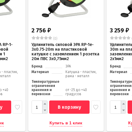
2 756
3 259
₽
₽
(0)
 RP-1-
Удлинитель силовой ЭРА RP-1e-
Удлинитель
овой
3х0.75-20m на пластиковой
30m на пл
я 1
катушке c заземлением 1 розетка
заземления
5мм2
20м ПВС 3х0,75мм2
2x1мм2
Бренд
ЭРА
Бренд
 - пластик,
Материал
Катушка - пластик,
Материал
металл
рама - металл
Температурные
Температур
ограничения
ограничени
до +40
хранения и
от -25 до +40
хранения и
ов
перевозки
градусов
перевозки
у
В корзину
ик
Купить в 1 клик
К