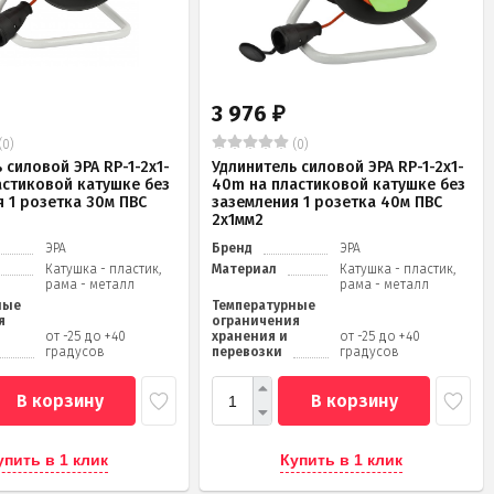
3 976
₽
(0)
(0)
 силовой ЭРА RP-1-2x1-
Удлинитель силовой ЭРА RP-1-2x1-
астиковой катушке без
40m на пластиковой катушке без
 1 розетка 30м ПВС
заземления 1 розетка 40м ПВС
2x1мм2
ЭРА
Бренд
ЭРА
Катушка - пластик,
Материал
Катушка - пластик,
рама - металл
рама - металл
ные
Температурные
я
ограничения
от -25 до +40
хранения и
от -25 до +40
градусов
перевозки
градусов
В корзину
В корзину
упить в 1 клик
Купить в 1 клик