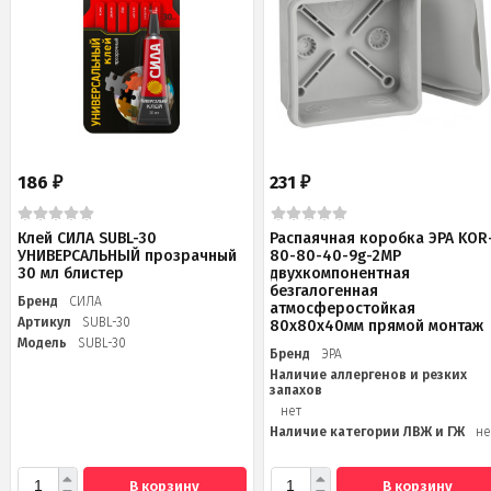
186
231
₽
₽
Клей СИЛА SUBL-30
Распаячная коробка ЭРА KOR
УНИВЕРСАЛЬНЫЙ прозрачный
80-80-40-9g-2MP
30 мл блистер
двухкомпонентная
безгалогенная
Бренд
СИЛА
атмосферостойкая
Артикул
SUBL-30
80х80х40мм прямой монтаж
Модель
SUBL-30
Бренд
ЭРА
Наличие аллергенов и резких
запахов
нет
Наличие категории ЛВЖ и ГЖ
не
В корзину
В корзину