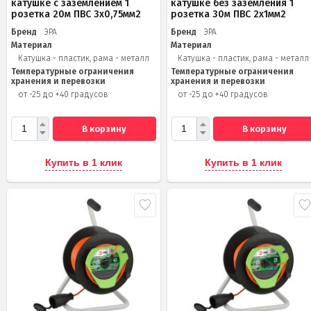
катушке c заземлением 1
катушке без заземления 1
розетка 20м ПВС 3х0,75мм2
розетка 30м ПВС 2x1мм2
Бренд
ЭРА
Бренд
ЭРА
Материал
Материал
Катушка - пластик, рама - металл
Катушка - пластик, рама - металл
Температурные ограничения
Температурные ограничения
хранения и перевозки
хранения и перевозки
от -25 до +40 градусов
от -25 до +40 градусов
В корзину
В корзину
Купить в 1 клик
Купить в 1 клик