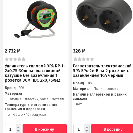
2 732
328
₽
₽
Удлинитель силовой ЭРА RP-1-
Разветвитель электрический
2x0.75-30m на пластиковой
ЭРА SPx-2e-B на 2 розетки с
катушке без заземления 1
заземлением 16А черный
розетка 30м ПВС 2х0,75мм2
Бренд
ЭРА
Бренд
ЭРА
Материал
Полипропилен
Материал
Наличие аллергенов и резких
запахов
Катушка - пластик, рама - металл
нет
Температурные ограничения
хранения и перевозки
от -25 до +40 градусов
В корзину
В корзину