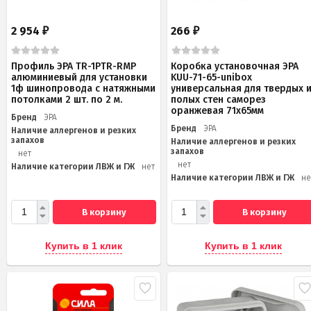
2 954
266
₽
₽
Профиль ЭРА TR-1PTR-RMP
Коробка установочная ЭРА
алюминиевый для установки
KUU-71-65-unibox
1ф шинопровода с натяжными
универсальная для твердых 
потолками 2 шт. по 2 м.
полых стен саморез
оранжевая 71х65мм
Бренд
ЭРА
Бренд
ЭРА
Наличие аллергенов и резких
запахов
Наличие аллергенов и резких
запахов
нет
нет
Наличие категории ЛВЖ и ГЖ
нет
Наличие категории ЛВЖ и ГЖ
не
В корзину
В корзину
Купить в 1 клик
Купить в 1 клик