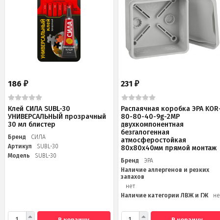
186
231
₽
₽
Клей СИЛА SUBL-30
Распаячная коробка ЭРА KOR
УНИВЕРСАЛЬНЫЙ прозрачный
80-80-40-9g-2MP
30 мл блистер
двухкомпонентная
безгалогенная
Бренд
СИЛА
атмосферостойкая
Артикул
SUBL-30
80х80х40мм прямой монтаж
Модель
SUBL-30
Бренд
ЭРА
Наличие аллергенов и резких
запахов
нет
Наличие категории ЛВЖ и ГЖ
не
В корзину
В корзину