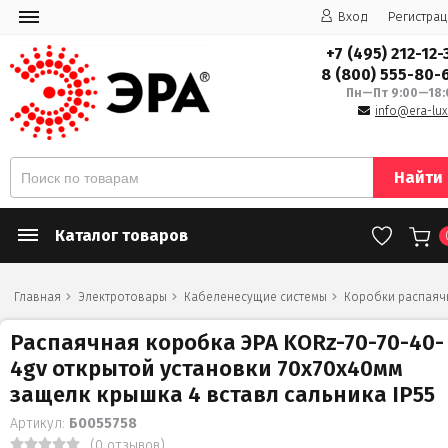
Вход
Регистрац
+7 (495) 212-12-
8 (800) 555-80-
Пн—Пт 9:00—18:
info@era-lux
Найти
Каталог товаров
Главная
Электротовары
Кабеленесущие системы
Коробки распаяч
Распаячная коробка ЭРА KORz-70-70-40-
4gv открытой установки 70х70х40мм
защелк крышка 4 вставл сальника IP55
Артикул:
Б0055758
(0 отзывов)