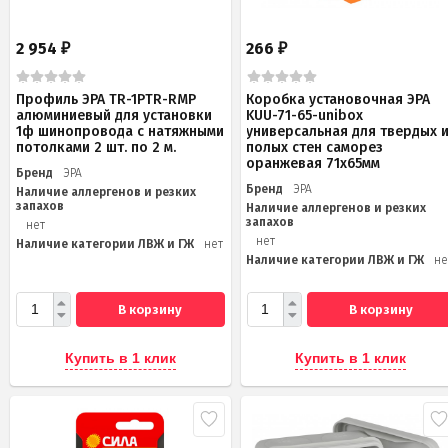
2 954
266
₽
₽
Профиль ЭРА TR-1PTR-RMP
Коробка установочная ЭРА
алюминиевый для установки
KUU-71-65-unibox
1ф шинопровода с натяжными
универсальная для твердых 
потолками 2 шт. по 2 м.
полых стен саморез
оранжевая 71х65мм
Бренд
ЭРА
Бренд
ЭРА
Наличие аллергенов и резких
запахов
Наличие аллергенов и резких
запахов
нет
нет
Наличие категории ЛВЖ и ГЖ
нет
Наличие категории ЛВЖ и ГЖ
не
В корзину
В корзину
Купить в 1 клик
Купить в 1 клик