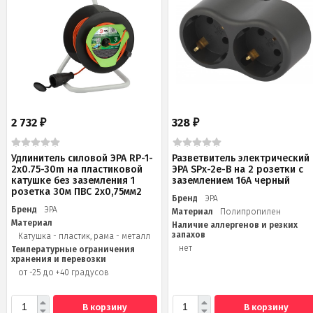
2 732
328
₽
₽
Удлинитель силовой ЭРА RP-1-
Разветвитель электрический
2x0.75-30m на пластиковой
ЭРА SPx-2e-B на 2 розетки с
катушке без заземления 1
заземлением 16А черный
розетка 30м ПВС 2х0,75мм2
Бренд
ЭРА
Бренд
ЭРА
Материал
Полипропилен
Материал
Наличие аллергенов и резких
запахов
Катушка - пластик, рама - металл
нет
Температурные ограничения
хранения и перевозки
от -25 до +40 градусов
В корзину
В корзину