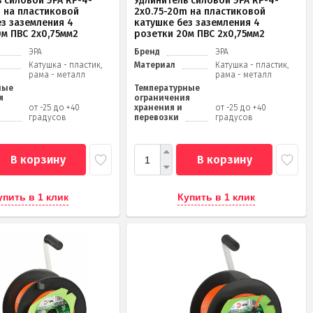
 силовой ЭРА RP-4-
Удлинитель силовой ЭРА RP-4-
m на пластиковой
2x0.75-20m на пластиковой
ез заземления 4
катушке без заземления 4
0м ПВС 2х0,75мм2
розетки 20м ПВС 2х0,75мм2
ЭРА
Бренд
ЭРА
Катушка - пластик,
Материал
Катушка - пластик,
рама - металл
рама - металл
ные
Температурные
я
ограничения
от -25 до +40
хранения и
от -25 до +40
градусов
перевозки
градусов
В корзину
В корзину
упить в 1 клик
Купить в 1 клик