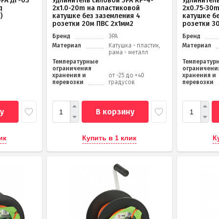
РА ДГ-03
Удлинитель силовой ЭРА RP-4-
Удлинитель
д
2x1.0-20m на пластиковой
2x0.75-30
)
катушке без заземления 4
катушке б
розетки 20м ПВС 2х1мм2
розетки 3
Бренд
ЭРА
Бренд
Материал
Катушка - пластик,
Материал
рама - металл
Температурные
Температур
ограничения
ограничени
хранения и
от -25 до +40
хранения и
перевозки
градусов
перевозки
у
В корзину
ик
Купить в 1 клик
К