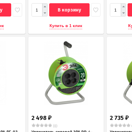
у
В корзину
ик
Купить в 1 клик
К
2 498
2 735
₽
₽
(0)