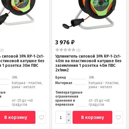
3 976
₽
(0)
(0)
 силовой ЭРА RP-1-2x1-
Удлинитель силовой ЭРА RP-1-2x1-
астиковой катушке без
40m на пластиковой катушке без
 1 розетка 30м ПВС
заземления 1 розетка 40м ПВС
2x1мм2
ЭРА
Бренд
ЭРА
Катушка - пластик,
Материал
Катушка - пластик,
рама - металл
рама - металл
ные
Температурные
я
ограничения
от -25 до +40
хранения и
от -25 до +40
градусов
перевозки
градусов
В корзину
В корзину