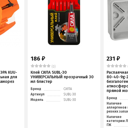
186
231
₽
₽
(0)
ЭРА KUU-
Клей СИЛА SUBL-30
Распаячна
льная для
УНИВЕРСАЛЬНЫЙ прозрачный 30
80-40-9g-
саморез
мл блистер
безгалоге
атмосферо
Бренд
СИЛА
прямой мо
Артикул
SUBL-30
Бренд
Модель
SUBL-30
Наличие
аллергенов 
резких запа
Наличие
категории 
ГЖ