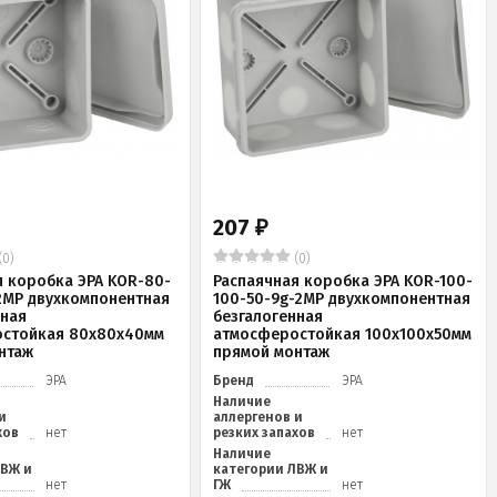
207
₽
(0)
(0)
я коробка ЭРА KOR-80-
Распаячная коробка ЭРА KOR-100-
2MP двухкомпонентная
100-50-9g-2MP двухкомпонентная
нная
безгалогенная
стойкая 80х80х40мм
атмосферостойкая 100х100х50мм
нтаж
прямой монтаж
ЭРА
Бренд
ЭРА
Наличие
и
аллергенов и
хов
нет
резких запахов
нет
Наличие
ЛВЖ и
категории ЛВЖ и
нет
ГЖ
нет