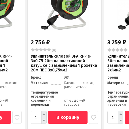
2 756
3 259
₽
₽
(0)
 RP-1-
Удлинитель силовой ЭРА RP-1e-
Удлинитель
овой
3х0.75-20m на пластиковой
30m на пл
я 1
катушке c заземлением 1 розетка
заземления
5мм2
20м ПВС 3х0,75мм2
2x1мм2
Бренд
ЭРА
Бренд
 - пластик,
Материал
Катушка - пластик,
Материал
металл
рама - металл
Температурные
Температур
ограничения
ограничени
до +40
хранения и
от -25 до +40
хранения и
ов
перевозки
градусов
перевозки
у
В корзину