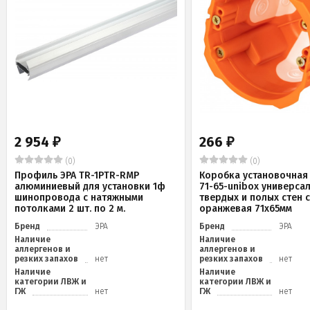
2 954
266
₽
₽
(0)
(0)
Профиль ЭРА TR-1PTR-RMP
Коробка установочная 
алюминиевый для установки 1ф
71-65-unibox универса
шинопровода с натяжными
твердых и полых стен 
потолками 2 шт. по 2 м.
оранжевая 71х65мм
Бренд
ЭРА
Бренд
ЭРА
Наличие
Наличие
аллергенов и
аллергенов и
резких запахов
нет
резких запахов
нет
Наличие
Наличие
категории ЛВЖ и
категории ЛВЖ и
ГЖ
нет
ГЖ
нет