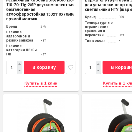
Распаячная коробка ЭРА KOR-150-
Держатель грунтовый Э
110-70-11g-2MP двухкомпонентная
для установки опор по
безгалогенная
светильники НТУ (шары
атмосферостойкая 150х110х70мм
Бренд
ЭРА
прямой монтаж
Температурные
Бренд
ЭРА
ограничения
хранения и
Наличие
перевозки
нет
аллергенов и
резких запахов
нет
Тип цоколя
-
Наличие
категории ЛВЖ и
ГЖ
нет
В корзину
В корзин
Купить в 1 клик
Купить в 1 кл