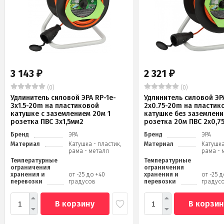
3 143
2 321
₽
₽
(0)
(0)
Удлинитель силовой ЭРА RP-1e-
Удлинитель силовой ЭРА
3x1.5-20m на пластиковой
2x0.75-20m на пластик
катушке c заземлением 20м 1
катушке без заземлени
розетка ПВС 3х1,5мм2
розетка 20м ПВС 2х0,7
Бренд
ЭРА
Бренд
ЭРА
Материал
Катушка - пластик,
Материал
Катушка
рама - металл
рама - 
Температурные
Температурные
ограничения
ограничения
хранения и
от -25 до +40
хранения и
от -25 
перевозки
градусов
перевозки
градус
В корзину
В корзин