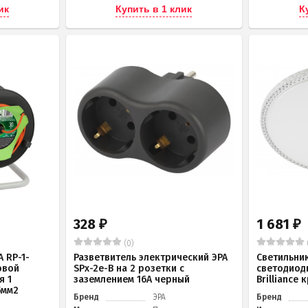
ик
Купить в 1 клик
К
328
1 681
₽
₽
(0)
 RP-1-
Разветвитель электрический ЭРА
Светильни
овой
SPx-2e-B на 2 розетки с
светодиод
я 1
заземлением 16А черный
Brilliance
5мм2
Бренд
ЭРА
Бренд