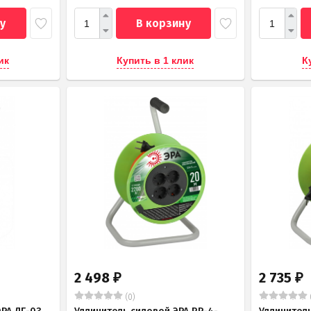
у
В корзину
ик
Купить в 1 клик
К
2 498
2 735
₽
₽
(0)