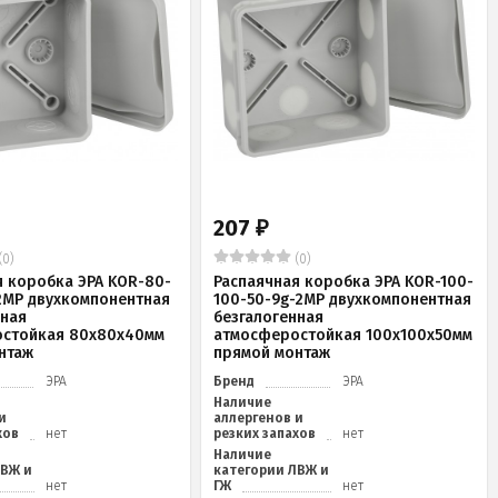
207
₽
(0)
(0)
я коробка ЭРА KOR-80-
Распаячная коробка ЭРА KOR-100-
2MP двухкомпонентная
100-50-9g-2MP двухкомпонентная
нная
безгалогенная
стойкая 80х80х40мм
атмосферостойкая 100х100х50мм
нтаж
прямой монтаж
ЭРА
Бренд
ЭРА
Наличие
и
аллергенов и
хов
нет
резких запахов
нет
Наличие
ЛВЖ и
категории ЛВЖ и
нет
ГЖ
нет