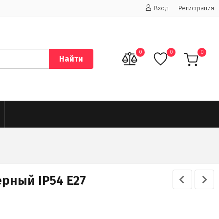
Вход
Регистрация
0
0
0
Найти
рный IP54 Е27