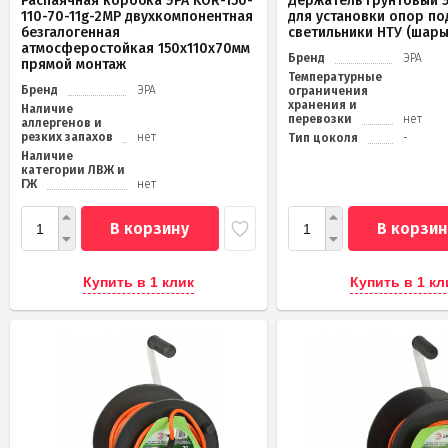
Распаячная коробка ЭРА KOR-150-
Держатель грунтовый Э
110-70-11g-2MP двухкомпонентная
для установки опор по
безгалогенная
светильники НТУ (шары
атмосферостойкая 150х110х70мм
Бренд
ЭРА
прямой монтаж
Температурные
Бренд
ЭРА
ограничения
хранения и
Наличие
перевозки
нет
аллергенов и
резких запахов
нет
Тип цоколя
-
Наличие
категории ЛВЖ и
ГЖ
нет
В корзину
В корзин
Купить в 1 клик
Купить в 1 кл