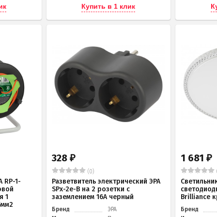
ик
Купить в 1 клик
К
328
1 681
₽
₽
(0)
 RP-1-
Разветвитель электрический ЭРА
Светильни
овой
SPx-2e-B на 2 розетки с
светодиод
я 1
заземлением 16А черный
Brilliance
5мм2
Бренд
ЭРА
Бренд