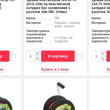
РА ДГ-03
Удлинитель силовой ЭРА RP-4-
Удлинитель
д
2x1.0-20m на пластиковой
2x0.75-30
)
катушке без заземления 4
катушке б
розетки 20м ПВС 2х1мм2
розетки 3
Бренд
ЭРА
Бренд
Материал
Катушка - пластик,
Материал
рама - металл
Температурные
Температур
ограничения
ограничени
хранения и
от -25 до +40
хранения и
перевозки
градусов
перевозки
у
В корзину
ик
Купить в 1 клик
К