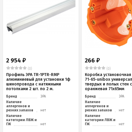
2 954
266
₽
₽
(0)
(0)
Профиль ЭРА TR-1PTR-RMP
Коробка установочная 
алюминиевый для установки 1ф
71-65-unibox универса
шинопровода с натяжными
твердых и полых стен 
потолками 2 шт. по 2 м.
оранжевая 71х65мм
Бренд
ЭРА
Бренд
ЭРА
Наличие
Наличие
аллергенов и
аллергенов и
резких запахов
нет
резких запахов
нет
Наличие
Наличие
категории ЛВЖ и
категории ЛВЖ и
ГЖ
нет
ГЖ
нет