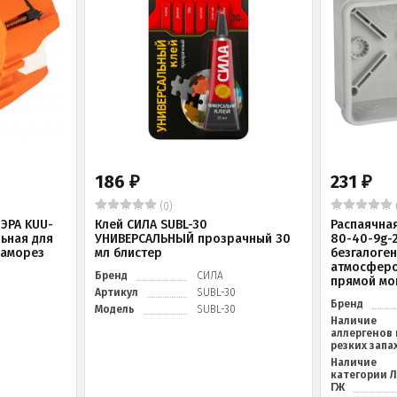
186
231
₽
₽
(0)
ЭРА KUU-
Клей СИЛА SUBL-30
Распаячна
льная для
УНИВЕРСАЛЬНЫЙ прозрачный 30
80-40-9g-
саморез
мл блистер
безгалоге
атмосферо
Бренд
СИЛА
прямой мо
Артикул
SUBL-30
Бренд
Модель
SUBL-30
Наличие
аллергенов 
резких запа
Наличие
категории 
ГЖ