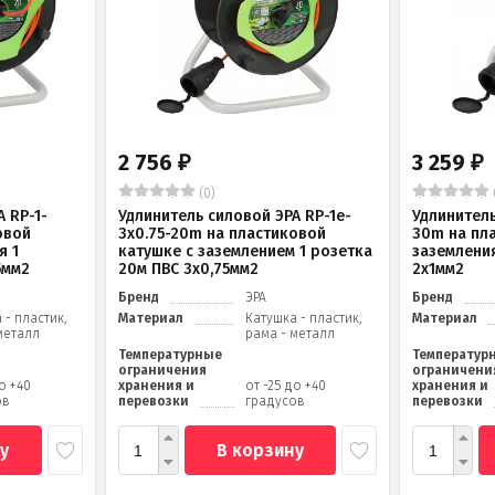
2 756
3 259
₽
₽
(0)
 RP-1-
Удлинитель силовой ЭРА RP-1e-
Удлинитель
овой
3х0.75-20m на пластиковой
30m на пл
я 1
катушке c заземлением 1 розетка
заземления
5мм2
20м ПВС 3х0,75мм2
2x1мм2
Бренд
ЭРА
Бренд
 - пластик,
Материал
Катушка - пластик,
Материал
металл
рама - металл
Температурные
Температур
ограничения
ограничени
до +40
хранения и
от -25 до +40
хранения и
ов
перевозки
градусов
перевозки
у
В корзину