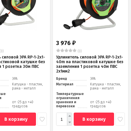
3 976
₽
(0)
(0)
 силовой ЭРА RP-1-2x1-
Удлинитель силовой ЭРА RP-1-2x1-
астиковой катушке без
40m на пластиковой катушке без
 1 розетка 30м ПВС
заземления 1 розетка 40м ПВС
2x1мм2
ЭРА
Бренд
ЭРА
Катушка - пластик,
Материал
Катушка - пластик,
рама - металл
рама - металл
ные
Температурные
я
ограничения
от -25 до +40
хранения и
от -25 до +40
градусов
перевозки
градусов
В корзину
В корзину