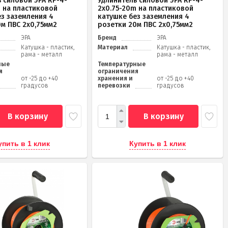
 силовой ЭРА RP-4-
Удлинитель силовой ЭРА RP-4-
m на пластиковой
2x0.75-20m на пластиковой
ез заземления 4
катушке без заземления 4
0м ПВС 2х0,75мм2
розетки 20м ПВС 2х0,75мм2
ЭРА
Бренд
ЭРА
Катушка - пластик,
Материал
Катушка - пластик,
рама - металл
рама - металл
ные
Температурные
я
ограничения
от -25 до +40
хранения и
от -25 до +40
градусов
перевозки
градусов
В корзину
В корзину
упить в 1 клик
Купить в 1 клик