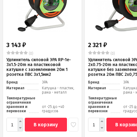
3 143
2 321
₽
₽
(0)
(0)
Удлинитель силовой ЭРА RP-1e-
Удлинитель силовой ЭРА
3x1.5-20m на пластиковой
2x0.75-20m на пластик
катушке c заземлением 20м 1
катушке без заземлени
розетка ПВС 3х1,5мм2
розетка 20м ПВС 2х0,7
Бренд
ЭРА
Бренд
ЭРА
Материал
Катушка - пластик,
Материал
Катушка
рама - металл
рама - 
Температурные
Температурные
ограничения
ограничения
хранения и
от -25 до +40
хранения и
от -25 
перевозки
градусов
перевозки
градус
В корзину
В корзин