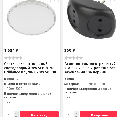
1 681
269
₽
₽
Светильник потолочный
Разветвитель электрический
светодиодный ЭРА SPB-6-70
ЭРА SPx-2-B на 2 розетки без
Brilliance круглый 70W 5000K
заземления 10А черный
Бренд
ЭРА
Бренд
ЭРА
Индекс цветопередачи
Материал
Полипропилен
3000...6000
Наличие аллергенов и резких
запахов
Наличие аллергенов и резких
запахов
нет
нет
В корзину
В корзину