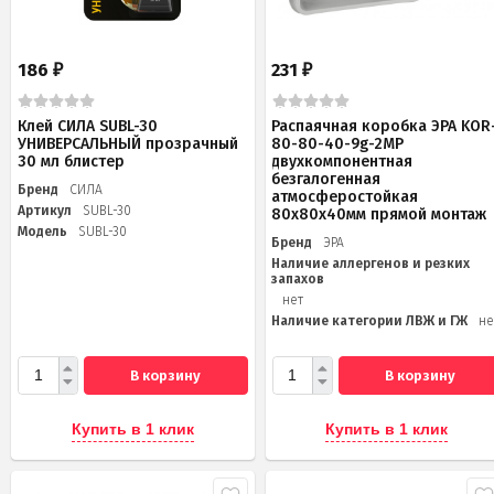
186
231
₽
₽
Клей СИЛА SUBL-30
Распаячная коробка ЭРА KOR
УНИВЕРСАЛЬНЫЙ прозрачный
80-80-40-9g-2MP
30 мл блистер
двухкомпонентная
безгалогенная
Бренд
СИЛА
атмосферостойкая
Артикул
SUBL-30
80х80х40мм прямой монтаж
Модель
SUBL-30
Бренд
ЭРА
Наличие аллергенов и резких
запахов
нет
Наличие категории ЛВЖ и ГЖ
не
В корзину
В корзину
Купить в 1 клик
Купить в 1 клик