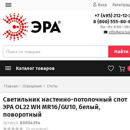
Вход
Регистрац
+7 (495) 212-12-
8 (800) 555-80-
Пн—Пт 9:00—18:
info@era-lux
Найти
Каталог товаров
Главная
Освещение
Споты
Светильник настенно-потолочный спот
ЭРА OL22 WH MR16/GU10, белый,
поворотный
Артикул:
Б0054394
(0 отзывов)