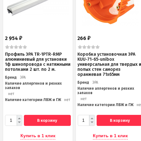
2 954
266
₽
₽
Профиль ЭРА TR-1PTR-RMP
Коробка установочная ЭРА
алюминиевый для установки
KUU-71-65-unibox
1ф шинопровода с натяжными
универсальная для твердых 
потолками 2 шт. по 2 м.
полых стен саморез
оранжевая 71х65мм
Бренд
ЭРА
Бренд
ЭРА
Наличие аллергенов и резких
запахов
Наличие аллергенов и резких
запахов
нет
нет
Наличие категории ЛВЖ и ГЖ
нет
Наличие категории ЛВЖ и ГЖ
не
В корзину
В корзину
Купить в 1 клик
Купить в 1 клик