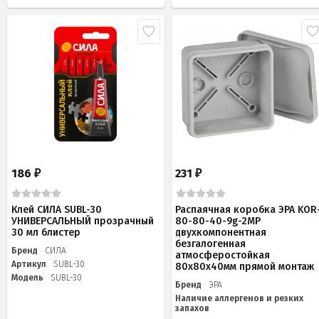
186
231
₽
₽
Клей СИЛА SUBL-30
Распаячная коробка ЭРА KOR
УНИВЕРСАЛЬНЫЙ прозрачный
80-80-40-9g-2MP
30 мл блистер
двухкомпонентная
безгалогенная
Бренд
СИЛА
атмосферостойкая
Артикул
SUBL-30
80х80х40мм прямой монтаж
Модель
SUBL-30
Бренд
ЭРА
Наличие аллергенов и резких
запахов