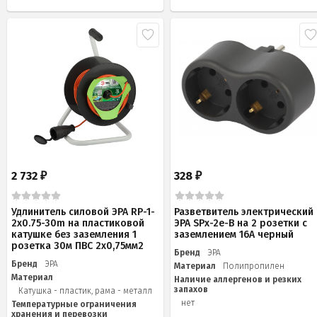
2 732
328
₽
₽
Удлинитель силовой ЭРА RP-1-
Разветвитель электрический
2x0.75-30m на пластиковой
ЭРА SPx-2e-B на 2 розетки с
катушке без заземления 1
заземлением 16А черный
розетка 30м ПВС 2х0,75мм2
Бренд
ЭРА
Бренд
ЭРА
Материал
Полипропилен
Материал
Наличие аллергенов и резких
запахов
Катушка - пластик, рама - металл
нет
Температурные ограничения
хранения и перевозки