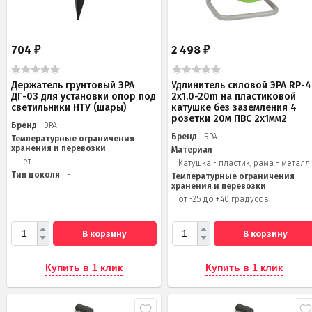
704
2 498
₽
₽
Держатель грунтовый ЭРА
Удлинитель силовой ЭРА RP-4
ДГ-03 для установки опор под
2x1.0-20m на пластиковой
светильники НТУ (шары)
катушке без заземления 4
розетки 20м ПВС 2х1мм2
Бренд
ЭРА
Бренд
ЭРА
Температурные ограничения
хранения и перевозки
Материал
нет
Катушка - пластик, рама - металл
Тип цоколя
-
Температурные ограничения
хранения и перевозки
от -25 до +40 градусов
В корзину
В корзину
Купить в 1 клик
Купить в 1 клик