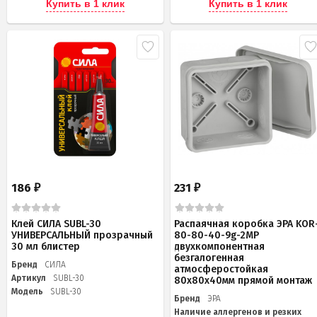
Купить в 1 клик
Купить в 1 клик
186
231
₽
₽
Клей СИЛА SUBL-30
Распаячная коробка ЭРА KOR
УНИВЕРСАЛЬНЫЙ прозрачный
80-80-40-9g-2MP
30 мл блистер
двухкомпонентная
безгалогенная
Бренд
СИЛА
атмосферостойкая
Артикул
SUBL-30
80х80х40мм прямой монтаж
Модель
SUBL-30
Бренд
ЭРА
Наличие аллергенов и резких