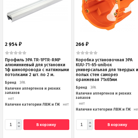
2 954
266
₽
₽
Профиль ЭРА TR-1PTR-RMP
Коробка установочная ЭРА
алюминиевый для установки
KUU-71-65-unibox
1ф шинопровода с натяжными
универсальная для твердых 
потолками 2 шт. по 2 м.
полых стен саморез
оранжевая 71х65мм
Бренд
ЭРА
Бренд
ЭРА
Наличие аллергенов и резких
запахов
Наличие аллергенов и резких
запахов
нет
нет
Наличие категории ЛВЖ и ГЖ
нет
Наличие категории ЛВЖ и ГЖ
не
В корзину
В корзину