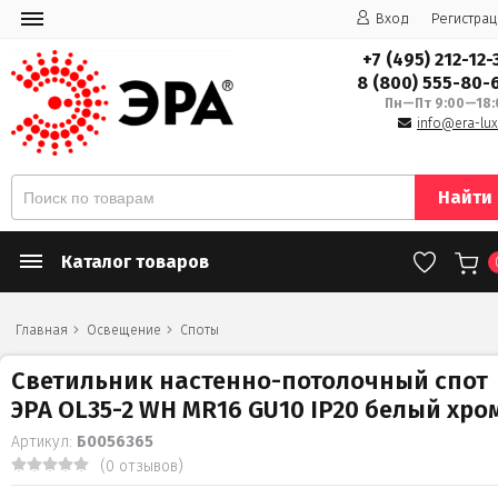
Вход
Регистрац
+7 (495) 212-12-
8 (800) 555-80-
Пн—Пт 9:00—18:
info@era-lux
Найти
Каталог товаров
Главная
Освещение
Споты
Светильник настенно-потолочный спот
ЭРА OL35-2 WH MR16 GU10 IP20 белый хро
Артикул:
Б0056365
(0 отзывов)