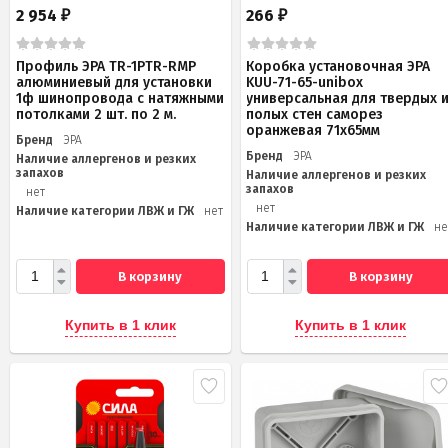
2 954
266
₽
₽
Профиль ЭРА TR-1PTR-RMP
Коробка установочная ЭРА
алюминиевый для установки
KUU-71-65-unibox
1ф шинопровода с натяжными
универсальная для твердых 
потолками 2 шт. по 2 м.
полых стен саморез
оранжевая 71х65мм
Бренд
ЭРА
Бренд
ЭРА
Наличие аллергенов и резких
запахов
Наличие аллергенов и резких
запахов
нет
нет
Наличие категории ЛВЖ и ГЖ
нет
Наличие категории ЛВЖ и ГЖ
не
В корзину
В корзину
Купить в 1 клик
Купить в 1 клик