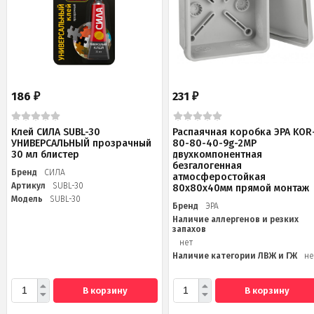
186
231
₽
₽
Клей СИЛА SUBL-30
Распаячная коробка ЭРА KOR
УНИВЕРСАЛЬНЫЙ прозрачный
80-80-40-9g-2MP
30 мл блистер
двухкомпонентная
безгалогенная
Бренд
СИЛА
атмосферостойкая
Артикул
SUBL-30
80х80х40мм прямой монтаж
Модель
SUBL-30
Бренд
ЭРА
Наличие аллергенов и резких
запахов
нет
Наличие категории ЛВЖ и ГЖ
не
В корзину
В корзину