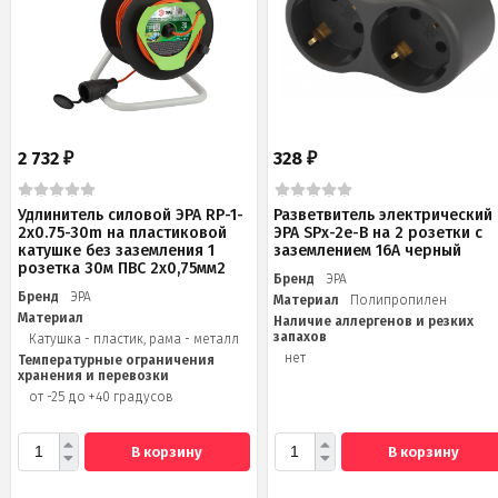
2 732
328
₽
₽
Удлинитель силовой ЭРА RP-1-
Разветвитель электрический
2x0.75-30m на пластиковой
ЭРА SPx-2e-B на 2 розетки с
катушке без заземления 1
заземлением 16А черный
розетка 30м ПВС 2х0,75мм2
Бренд
ЭРА
Бренд
ЭРА
Материал
Полипропилен
Материал
Наличие аллергенов и резких
запахов
Катушка - пластик, рама - металл
нет
Температурные ограничения
хранения и перевозки
от -25 до +40 градусов
В корзину
В корзину