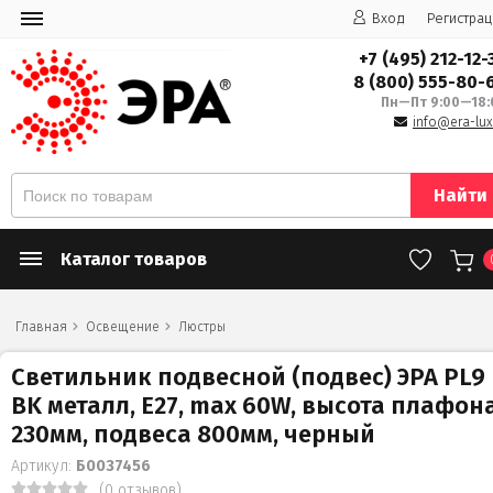
Вход
Регистрац
+7 (495) 212-12-
8 (800) 555-80-
Пн—Пт 9:00—18:
info@era-lux
Найти
Каталог товаров
Главная
Освещение
Люстры
Светильник подвесной (подвес) ЭРА PL9
BK металл, E27, max 60W, высота плафон
230мм, подвеса 800мм, черный
Артикул:
Б0037456
(0 отзывов)