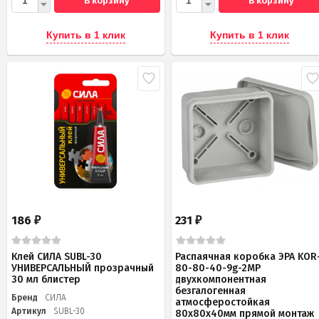
В корзину
В корзину
Купить в 1 клик
Купить в 1 клик
186
231
₽
₽
Клей СИЛА SUBL-30
Распаячная коробка ЭРА KOR
УНИВЕРСАЛЬНЫЙ прозрачный
80-80-40-9g-2MP
30 мл блистер
двухкомпонентная
безгалогенная
Бренд
СИЛА
атмосферостойкая
Артикул
SUBL-30
80х80х40мм прямой монтаж