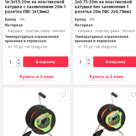
1e-3x1.5-20m на пластиковой
2x0.75-20m на пластиковой
катушке c заземлением 20м 1
катушке без заземления 1
розетка ПВС 3х1,5мм2
розетка 20м ПВС 2х0,75мм2
Бренд
ЭРА
Бренд
ЭРА
Материал
Материал
Катушка - пластик, рама - металл
Катушка - пластик, рама - металл
Температурные ограничения
Температурные ограничения
хранения и перевозки
хранения и перевозки
от -25 до +40 градусов
от -25 до +40 градусов
В корзину
В корзину
Купить в 1 клик
Купить в 1 клик