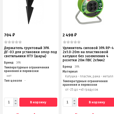
704
2 498
₽
₽
Держатель грунтовый ЭРА
Удлинитель силовой ЭРА RP-4
ДГ-03 для установки опор под
2x1.0-20m на пластиковой
светильники НТУ (шары)
катушке без заземления 4
розетки 20м ПВС 2х1мм2
Бренд
ЭРА
Бренд
ЭРА
Температурные ограничения
хранения и перевозки
Материал
нет
Катушка - пластик, рама - металл
Тип цоколя
-
Температурные ограничения
хранения и перевозки
от -25 до +40 градусов
В корзину
В корзину