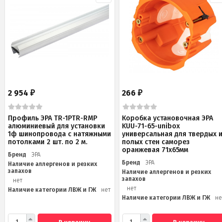
2 954
266
₽
₽
Профиль ЭРА TR-1PTR-RMP
Коробка установочная ЭРА
алюминиевый для установки
KUU-71-65-unibox
1ф шинопровода с натяжными
универсальная для твердых 
потолками 2 шт. по 2 м.
полых стен саморез
оранжевая 71х65мм
Бренд
ЭРА
Бренд
ЭРА
Наличие аллергенов и резких
запахов
Наличие аллергенов и резких
запахов
нет
нет
Наличие категории ЛВЖ и ГЖ
нет
Наличие категории ЛВЖ и ГЖ
не