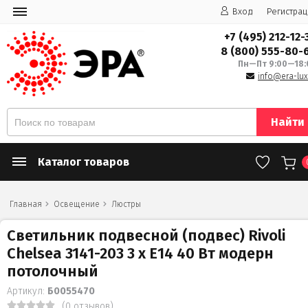
Вход
Регистрац
+7 (495) 212-12-
8 (800) 555-80-
Пн—Пт 9:00—18:
info@era-lux
Найти
Каталог товаров
Главная
Освещение
Люстры
Светильник подвесной (подвес) Rivoli
Chelsea 3141-203 3 х Е14 40 Вт модерн
потолочный
Артикул:
Б0055470
(0 отзывов)