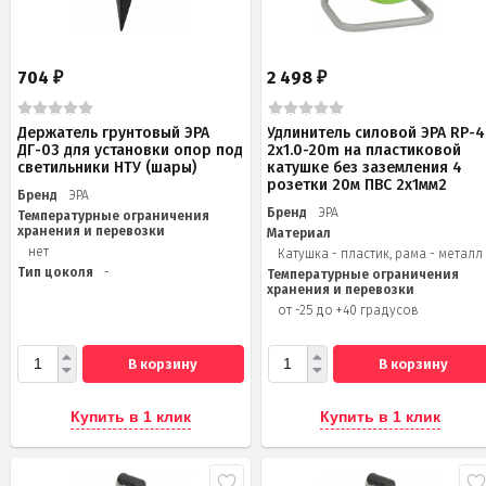
704
2 498
₽
₽
Держатель грунтовый ЭРА
Удлинитель силовой ЭРА RP-4
ДГ-03 для установки опор под
2x1.0-20m на пластиковой
светильники НТУ (шары)
катушке без заземления 4
розетки 20м ПВС 2х1мм2
Бренд
ЭРА
Бренд
ЭРА
Температурные ограничения
хранения и перевозки
Материал
нет
Катушка - пластик, рама - металл
Тип цоколя
-
Температурные ограничения
хранения и перевозки
от -25 до +40 градусов
В корзину
В корзину
Купить в 1 клик
Купить в 1 клик