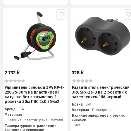
2 732
328
₽
₽
Удлинитель силовой ЭРА RP-1-
Разветвитель электрический
2x0.75-30m на пластиковой
ЭРА SPx-2e-B на 2 розетки с
катушке без заземления 1
заземлением 16А черный
розетка 30м ПВС 2х0,75мм2
Бренд
ЭРА
Бренд
ЭРА
Материал
Полипропилен
Материал
Наличие аллергенов и резких
запахов
Катушка - пластик, рама - металл
нет
Температурные ограничения
хранения и перевозки