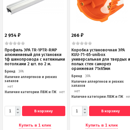
2 954
266
₽
₽
Профиль ЭРА TR-1PTR-RMP
Коробка установочная ЭРА
алюминиевый для установки
KUU-71-65-unibox
1ф шинопровода с натяжными
универсальная для твердых 
потолками 2 шт. по 2 м.
полых стен саморез
оранжевая 71х65мм
Бренд
ЭРА
Бренд
ЭРА
Наличие аллергенов и резких
запахов
Наличие аллергенов и резких
запахов
нет
нет
Наличие категории ЛВЖ и ГЖ
нет
Наличие категории ЛВЖ и ГЖ
не
В корзину
В корзину
Купить в 1 клик
Купить в 1 клик