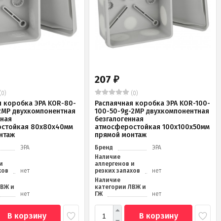
207
₽
(0)
(0)
я коробка ЭРА KOR-80-
Распаячная коробка ЭРА KOR-100-
2MP двухкомпонентная
100-50-9g-2MP двухкомпонентная
нная
безгалогенная
стойкая 80х80х40мм
атмосферостойкая 100х100х50мм
нтаж
прямой монтаж
ЭРА
Бренд
ЭРА
Наличие
и
аллергенов и
хов
нет
резких запахов
нет
Наличие
ЛВЖ и
категории ЛВЖ и
нет
ГЖ
нет
В корзину
В корзину