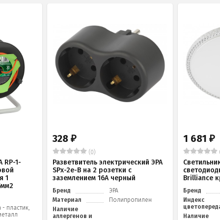
328
1 681
₽
₽
(0)
 RP-1-
Разветвитель электрический ЭРА
Светильни
овой
SPx-2e-B на 2 розетки с
светодиод
я 1
заземлением 16А черный
Brilliance
5мм2
Бренд
ЭРА
Бренд
Материал
Полипропилен
Индекс
цветоперед
 - пластик,
Наличие
металл
аллергенов и
Наличие