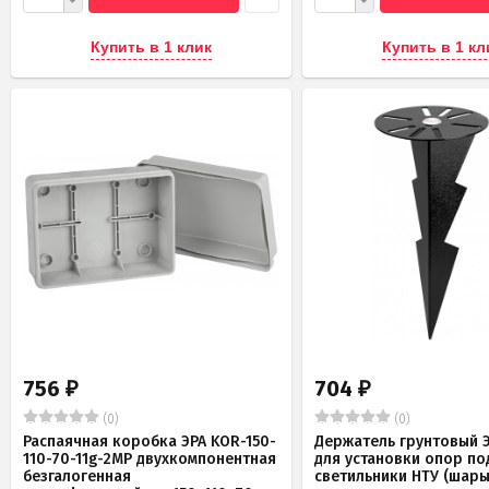
Купить в 1 клик
Купить в 1 кл
756
704
₽
₽
(0)
(0)
Распаячная коробка ЭРА KOR-150-
Держатель грунтовый Э
110-70-11g-2MP двухкомпонентная
для установки опор по
безгалогенная
светильники НТУ (шары