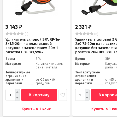
3 143
2 321
₽
₽
(0)
(0)
Удлинитель силовой ЭРА RP-1e-
Удлинитель силовой ЭРА
3x1.5-20m на пластиковой
2x0.75-20m на пластик
катушке c заземлением 20м 1
катушке без заземлени
розетка ПВС 3х1,5мм2
розетка 20м ПВС 2х0,7
Бренд
ЭРА
Бренд
ЭРА
Материал
Катушка - пластик,
Материал
Катушка
рама - металл
рама - 
Температурные
Температурные
ограничения
ограничения
хранения и
от -25 до +40
хранения и
от -25 
перевозки
градусов
перевозки
градус
В корзину
В корзин
Купить в 1 клик
Купить в 1 кл