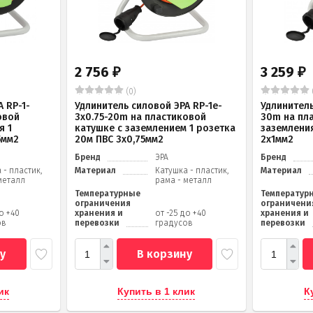
2 756
3 259
₽
₽
(0)
 RP-1-
Удлинитель силовой ЭРА RP-1e-
Удлинитель
овой
3х0.75-20m на пластиковой
30m на пл
я 1
катушке c заземлением 1 розетка
заземления
5мм2
20м ПВС 3х0,75мм2
2x1мм2
Бренд
ЭРА
Бренд
 - пластик,
Материал
Катушка - пластик,
Материал
металл
рама - металл
Температурные
Температур
ограничения
ограничени
до +40
хранения и
от -25 до +40
хранения и
ов
перевозки
градусов
перевозки
у
В корзину
ик
Купить в 1 клик
К