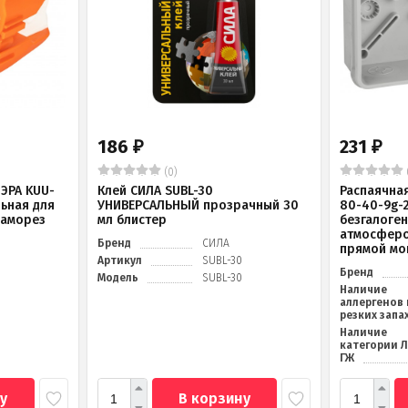
186
231
₽
₽
(0)
ЭРА KUU-
Клей СИЛА SUBL-30
Распаячна
льная для
УНИВЕРСАЛЬНЫЙ прозрачный 30
80-40-9g-
саморез
мл блистер
безгалоге
атмосферо
Бренд
СИЛА
прямой мо
Артикул
SUBL-30
Бренд
Модель
SUBL-30
Наличие
аллергенов 
резких запа
Наличие
категории 
ГЖ
у
В корзину