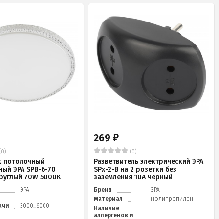
269
₽
(0)
(0)
к потолочный
Разветвитель электрический ЭРА
ный ЭРА SPB-6-70
SPx-2-B на 2 розетки без
 круглый 70W 5000K
заземления 10А черный
ЭРА
Бренд
ЭРА
Материал
Полипропилен
ачи
3000...6000
Наличие
аллергенов и