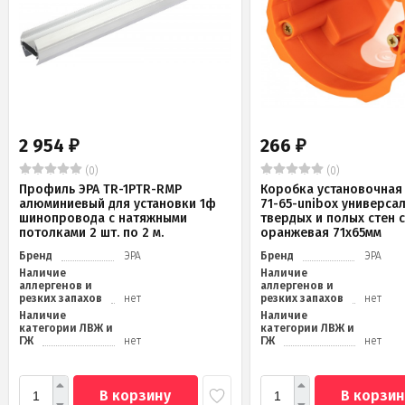
2 954
266
₽
₽
(0)
(0)
Профиль ЭРА TR-1PTR-RMP
Коробка установочная 
алюминиевый для установки 1ф
71-65-unibox универса
шинопровода с натяжными
твердых и полых стен 
потолками 2 шт. по 2 м.
оранжевая 71х65мм
Бренд
ЭРА
Бренд
ЭРА
Наличие
Наличие
аллергенов и
аллергенов и
резких запахов
нет
резких запахов
нет
Наличие
Наличие
категории ЛВЖ и
категории ЛВЖ и
ГЖ
нет
ГЖ
нет
В корзину
В корзин