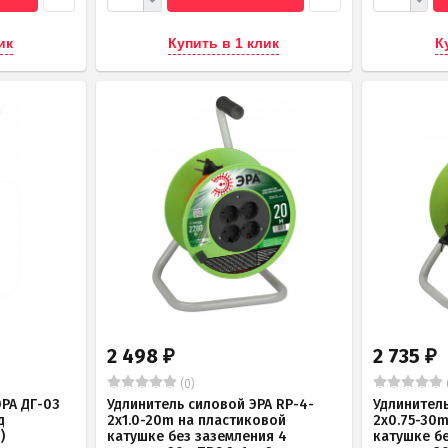
ик
Купить в 1 клик
К
2 498
2 735
₽
₽
(0)
РА ДГ-03
Удлинитель силовой ЭРА RP-4-
Удлинитель
д
2x1.0-20m на пластиковой
2x0.75-30
)
катушке без заземления 4
катушке б