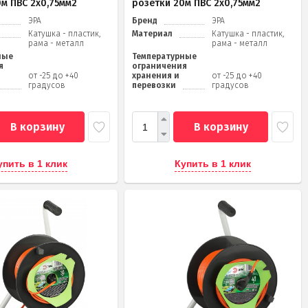
0м ПВС 2х0,75мм2
розетки 20м ПВС 2х0,75мм2
ЭРА
Бренд
ЭРА
Катушка - пластик,
Материал
Катушка - пластик,
рама - металл
рама - металл
ные
Температурные
я
ограничения
от -25 до +40
хранения и
от -25 до +40
градусов
перевозки
градусов
В корзину
В корзину
упить в 1 клик
Купить в 1 клик