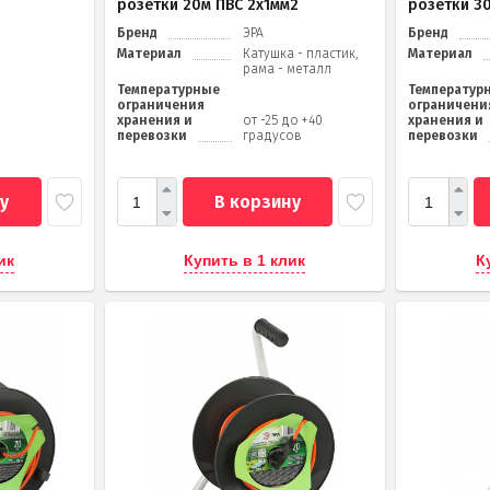
розетки 20м ПВС 2х1мм2
розетки 3
Бренд
ЭРА
Бренд
Материал
Катушка - пластик,
Материал
рама - металл
Температурные
Температур
ограничения
ограничени
хранения и
от -25 до +40
хранения и
перевозки
градусов
перевозки
у
В корзину
ик
Купить в 1 клик
К