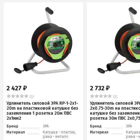
2 427
2 732
₽
₽
(0)
(0)
Удлинитель силовой ЭРА RP-1-2x1-
Удлинитель силовой ЭРА
20m на пластиковой катушке без
2x0.75-30m на пластик
заземления 1 розетка 20м ПВС
катушке без заземлени
2х1мм2
розетка 30м ПВС 2х0,7
Бренд
ЭРА
Бренд
ЭРА
Материал
Катушка - пластик,
Материал
Катушка
рама - металл
рама - 