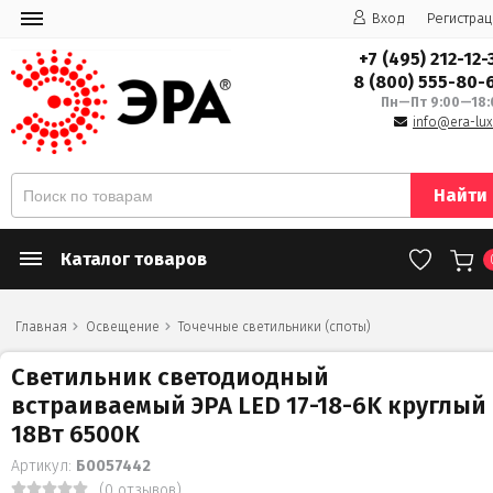
Вход
Регистрац
+7 (495) 212-12-
8 (800) 555-80-
Пн—Пт 9:00—18:
info@era-lux
Найти
Каталог товаров
Главная
Освещение
Точечные светильники (споты)
Светильник светодиодный
встраиваемый ЭРА LED 17-18-6K круглый
18Вт 6500К
Артикул:
Б0057442
(0 отзывов)