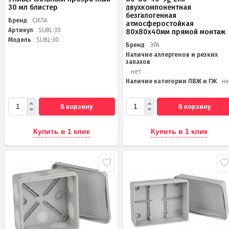
30 мл блистер
двухкомпонентная
безгалогенная
Бренд
СИЛА
атмосферостойкая
Артикул
SUBL-30
80х80х40мм прямой монтаж
Модель
SUBL-30
Бренд
ЭРА
Наличие аллергенов и резких
запахов
нет
Наличие категории ЛВЖ и ГЖ
не
В корзину
В корзину
Купить в 1 клик
Купить в 1 клик