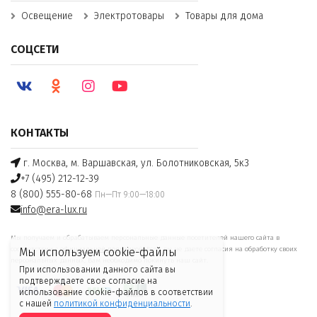
Освещение
Электротовары
Товары для дома
СОЦСЕТИ
КОНТАКТЫ
г. Москва, м. Варшавская, ул. Болотниковская, 5к3
+7 (495) 212-12-39
8 (800) 555-80-68
Пн—Пт 9:00—18:00
info@era-lux.ru
Мы получаем и обрабатываем персональные данные посетителей нашего сайта в
соответствии с
официальной политикой
. Если вы не даете согласия на обработку своих
Мы используем cookie-файлы
персональных данных, Вам необходимо покинуть наш сайт.
При использовании данного сайта вы
подтверждаете свое согласие на
использование cookie-файлов в соответствии
с нашей
политикой конфиденциальности
.