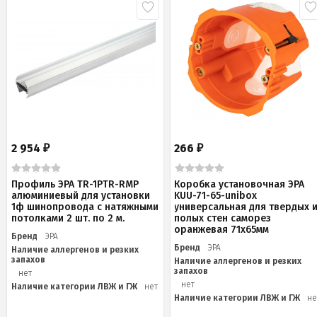
2 954
266
₽
₽
Профиль ЭРА TR-1PTR-RMP
Коробка установочная ЭРА
алюминиевый для установки
KUU-71-65-unibox
1ф шинопровода с натяжными
универсальная для твердых 
потолками 2 шт. по 2 м.
полых стен саморез
оранжевая 71х65мм
Бренд
ЭРА
Бренд
ЭРА
Наличие аллергенов и резких
запахов
Наличие аллергенов и резких
запахов
нет
нет
Наличие категории ЛВЖ и ГЖ
нет
Наличие категории ЛВЖ и ГЖ
не