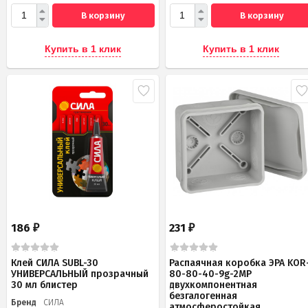
В корзину
В корзину
Купить в 1 клик
Купить в 1 клик
186
231
₽
₽
Клей СИЛА SUBL-30
Распаячная коробка ЭРА KOR
УНИВЕРСАЛЬНЫЙ прозрачный
80-80-40-9g-2MP
30 мл блистер
двухкомпонентная
безгалогенная
Бренд
СИЛА
атмосферостойкая