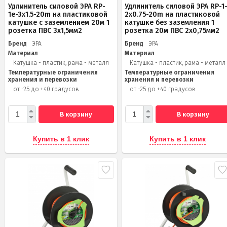
Удлинитель силовой ЭРА RP-
Удлинитель силовой ЭРА RP-1
1e-3x1.5-20m на пластиковой
2x0.75-20m на пластиковой
катушке c заземлением 20м 1
катушке без заземления 1
розетка ПВС 3х1,5мм2
розетка 20м ПВС 2х0,75мм2
Бренд
ЭРА
Бренд
ЭРА
Материал
Материал
Катушка - пластик, рама - металл
Катушка - пластик, рама - металл
Температурные ограничения
Температурные ограничения
хранения и перевозки
хранения и перевозки
от -25 до +40 градусов
от -25 до +40 градусов
В корзину
В корзину
Купить в 1 клик
Купить в 1 клик