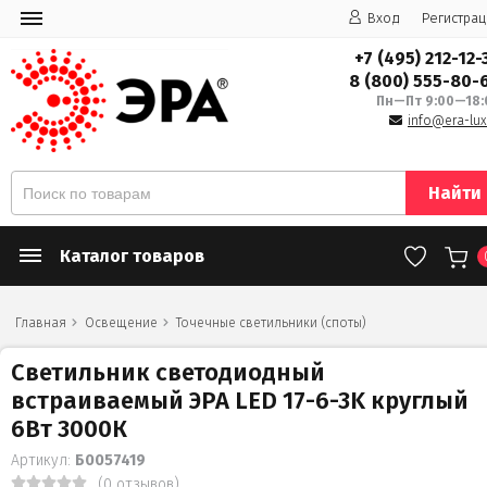
Вход
Регистрац
+7 (495) 212-12-
8 (800) 555-80-
Пн—Пт 9:00—18:
info@era-lux
Найти
Каталог товаров
Главная
Освещение
Точечные светильники (споты)
Светильник светодиодный
встраиваемый ЭРА LED 17-6-3K круглый
6Вт 3000К
Артикул:
Б0057419
(0 отзывов)