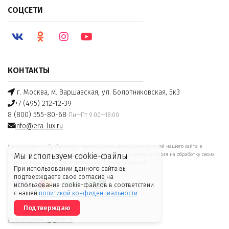
СОЦСЕТИ
КОНТАКТЫ
г. Москва, м. Варшавская, ул. Болотниковская, 5к3
+7 (495) 212-12-39
8 (800) 555-80-68
Пн—Пт 9:00—18:00
info@era-lux.ru
Мы получаем и обрабатываем персональные данные посетителей нашего сайта в
соответствии с
официальной политикой
. Если вы не даете согласия на обработку своих
Мы используем cookie-файлы
персональных данных, Вам необходимо покинуть наш сайт.
При использовании данного сайта вы
подтверждаете свое согласие на
использование cookie-файлов в соответствии
с нашей
политикой конфиденциальности
.
Подтверждаю
Разработано