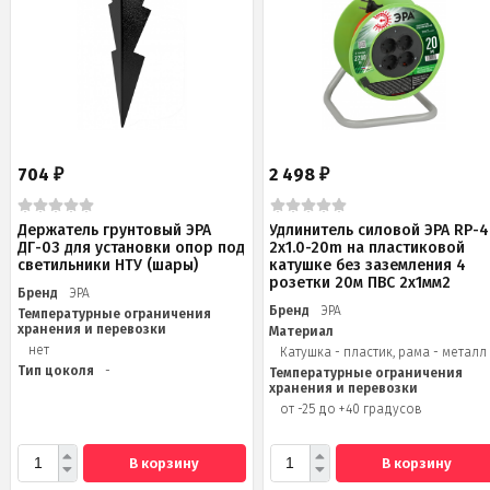
704
2 498
₽
₽
Держатель грунтовый ЭРА
Удлинитель силовой ЭРА RP-4
ДГ-03 для установки опор под
2x1.0-20m на пластиковой
светильники НТУ (шары)
катушке без заземления 4
розетки 20м ПВС 2х1мм2
Бренд
ЭРА
Бренд
ЭРА
Температурные ограничения
хранения и перевозки
Материал
нет
Катушка - пластик, рама - металл
Тип цоколя
-
Температурные ограничения
хранения и перевозки
от -25 до +40 градусов
В корзину
В корзину