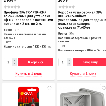
2 954
266
₽
₽
Профиль ЭРА TR-1PTR-RMP
Коробка установочная ЭРА
алюминиевый для установки
KUU-71-65-unibox
1ф шинопровода с натяжными
универсальная для твердых 
потолками 2 шт. по 2 м.
полых стен саморез
оранжевая 71х65мм
Бренд
ЭРА
Бренд
ЭРА
Наличие аллергенов и резких
запахов
Наличие аллергенов и резких
запахов
нет
нет
Наличие категории ЛВЖ и ГЖ
нет
Наличие категории ЛВЖ и ГЖ
не
В корзину
В корзину
Купить в 1 клик
Купить в 1 клик