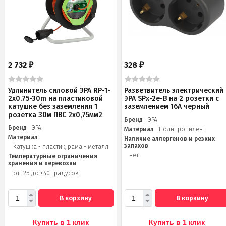
2 732
328
₽
₽
Удлинитель силовой ЭРА RP-1-
Разветвитель электрический
2x0.75-30m на пластиковой
ЭРА SPx-2e-B на 2 розетки с
катушке без заземления 1
заземлением 16А черный
розетка 30м ПВС 2х0,75мм2
Бренд
ЭРА
Бренд
ЭРА
Материал
Полипропилен
Материал
Наличие аллергенов и резких
запахов
Катушка - пластик, рама - металл
нет
Температурные ограничения
хранения и перевозки
от -25 до +40 градусов
В корзину
В корзину
Купить в 1 клик
Купить в 1 клик