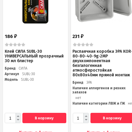
186
231
₽
₽
Клей СИЛА SUBL-30
Распаячная коробка ЭРА KOR
УНИВЕРСАЛЬНЫЙ прозрачный
80-80-40-9g-2MP
30 мл блистер
двухкомпонентная
безгалогенная
Бренд
СИЛА
атмосферостойкая
Артикул
SUBL-30
80х80х40мм прямой монтаж
Модель
SUBL-30
Бренд
ЭРА
Наличие аллергенов и резких
запахов
нет
Наличие категории ЛВЖ и ГЖ
не
В корзину
В корзину