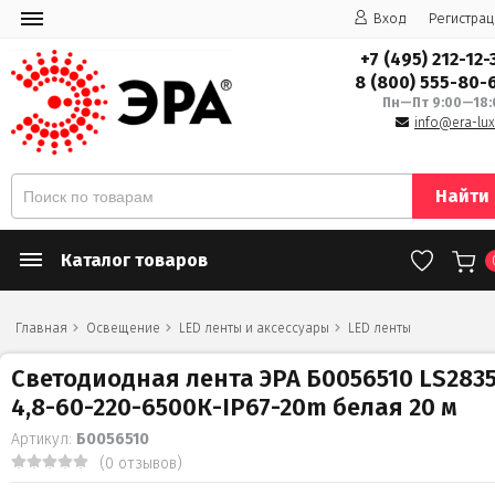
Вход
Регистрац
+7 (495) 212-12-
8 (800) 555-80-
Пн—Пт 9:00—18:
info@era-lux
Найти
Каталог товаров
Главная
Освещение
LED ленты и аксессуары
LED ленты
Светодиодная лента ЭРА Б0056510 LS2835
4,8-60-220-6500К-IP67-20m белая 20 м
Артикул:
Б0056510
(0 отзывов)