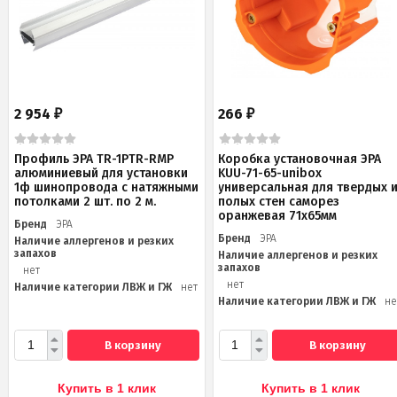
2 954
266
₽
₽
Профиль ЭРА TR-1PTR-RMP
Коробка установочная ЭРА
алюминиевый для установки
KUU-71-65-unibox
1ф шинопровода с натяжными
универсальная для твердых 
потолками 2 шт. по 2 м.
полых стен саморез
оранжевая 71х65мм
Бренд
ЭРА
Бренд
ЭРА
Наличие аллергенов и резких
запахов
Наличие аллергенов и резких
запахов
нет
нет
Наличие категории ЛВЖ и ГЖ
нет
Наличие категории ЛВЖ и ГЖ
не
В корзину
В корзину
Купить в 1 клик
Купить в 1 клик