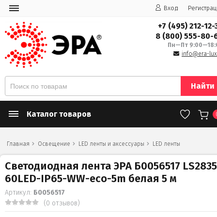
Вход
Регистрац
+7 (495) 212-12-
8 (800) 555-80-
Пн—Пт 9:00—18:
info@era-lux
Найти
Каталог товаров
Главная
Освещение
LED ленты и аксессуары
LED ленты
Светодиодная лента ЭРА Б0056517 LS2835
60LED-IP65-WW-eco-5m белая 5 м
Артикул:
Б0056517
(0 отзывов)