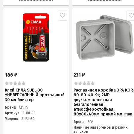
186
231
₽
₽
Клей СИЛА SUBL-30
Распаячная коробка ЭРА KOR
УНИВЕРСАЛЬНЫЙ прозрачный
80-80-40-9g-2MP
30 мл блистер
двухкомпонентная
безгалогенная
Бренд
СИЛА
атмосферостойкая
Артикул
SUBL-30
80х80х40мм прямой монтаж
Модель
SUBL-30
Бренд
ЭРА
Наличие аллергенов и резких
запахов