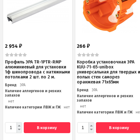
2 954
266
₽
₽
Профиль ЭРА TR-1PTR-RMP
Коробка установочная ЭРА
алюминиевый для установки
KUU-71-65-unibox
1ф шинопровода с натяжными
универсальная для твердых 
потолками 2 шт. по 2 м.
полых стен саморез
оранжевая 71х65мм
Бренд
ЭРА
Бренд
ЭРА
Наличие аллергенов и резких
запахов
Наличие аллергенов и резких
запахов
нет
нет
Наличие категории ЛВЖ и ГЖ
нет
Наличие категории ЛВЖ и ГЖ
не
В корзину
В корзину