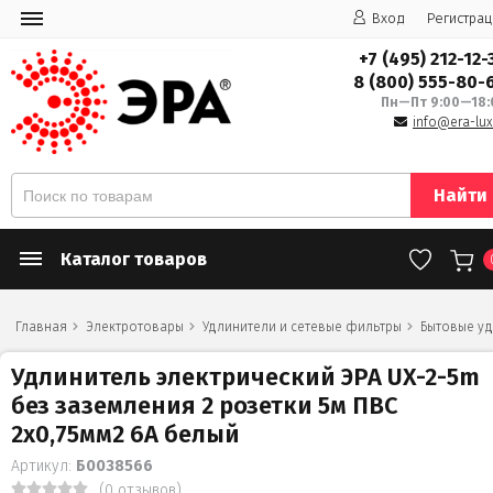
Вход
Регистрац
+7 (495) 212-12-
8 (800) 555-80-
Пн—Пт 9:00—18:
info@era-lux
Найти
Каталог товаров
Главная
Электротовары
Удлинители и сетевые фильтры
Бытовые у
Удлинитель электрический ЭРА UX-2-5m
без заземления 2 розетки 5м ПВС
2x0,75мм2 6А белый
Артикул:
Б0038566
(0 отзывов)