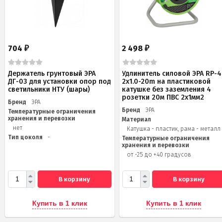
704
2 498
₽
₽
Держатель грунтовый ЭРА
Удлинитель силовой ЭРА RP-4
ДГ-03 для установки опор под
2x1.0-20m на пластиковой
светильники НТУ (шары)
катушке без заземления 4
розетки 20м ПВС 2х1мм2
Бренд
ЭРА
Бренд
ЭРА
Температурные ограничения
хранения и перевозки
Материал
нет
Катушка - пластик, рама - металл
Тип цоколя
-
Температурные ограничения
хранения и перевозки
от -25 до +40 градусов
В корзину
В корзину
Купить в 1 клик
Купить в 1 клик