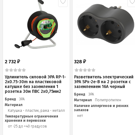
2 732
328
₽
₽
Удлинитель силовой ЭРА RP-1-
Разветвитель электрический
2x0.75-30m на пластиковой
ЭРА SPx-2e-B на 2 розетки с
катушке без заземления 1
заземлением 16А черный
розетка 30м ПВС 2х0,75мм2
Бренд
ЭРА
Бренд
ЭРА
Материал
Полипропилен
Материал
Наличие аллергенов и резких
запахов
Катушка - пластик, рама - металл
нет
Температурные ограничения
хранения и перевозки
от -25 до +40 градусов