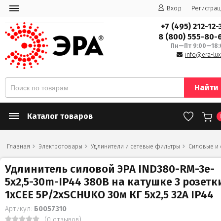
Вход
Регистрац
+7 (495) 212-12-
8 (800) 555-80-
Пн—Пт 9:00—18:
info@era-lux
Найти
Каталог товаров
Главная
Электротовары
Удлинители и сетевые фильтры
Силовые и
Удлинитель силовой ЭРА IND380-RM-3e-
5x2,5-30m-IP44 380В на катушке 3 розетк
1xCEE 5P/2xSCHUKO 30м КГ 5х2,5 32А IP44
Артикул:
Б0057310
(0 отзывов)