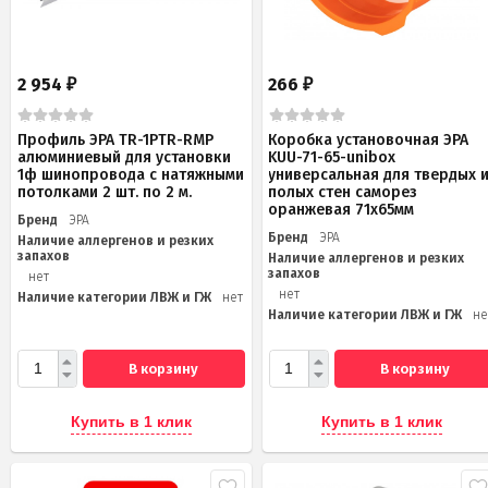
2 954
266
₽
₽
Профиль ЭРА TR-1PTR-RMP
Коробка установочная ЭРА
алюминиевый для установки
KUU-71-65-unibox
1ф шинопровода с натяжными
универсальная для твердых 
потолками 2 шт. по 2 м.
полых стен саморез
оранжевая 71х65мм
Бренд
ЭРА
Бренд
ЭРА
Наличие аллергенов и резких
запахов
Наличие аллергенов и резких
запахов
нет
нет
Наличие категории ЛВЖ и ГЖ
нет
Наличие категории ЛВЖ и ГЖ
не
В корзину
В корзину
Купить в 1 клик
Купить в 1 клик