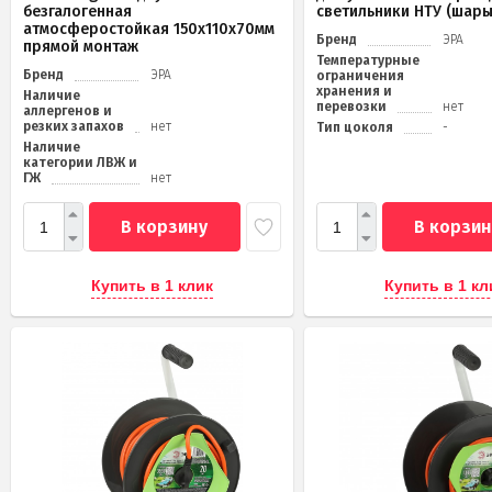
безгалогенная
светильники НТУ (шары
атмосферостойкая 150х110х70мм
Бренд
ЭРА
прямой монтаж
Температурные
Бренд
ЭРА
ограничения
хранения и
Наличие
перевозки
нет
аллергенов и
резких запахов
нет
Тип цоколя
-
Наличие
категории ЛВЖ и
ГЖ
нет
В корзину
В корзин
Купить в 1 клик
Купить в 1 кл