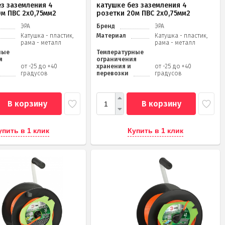
ез заземления 4
катушке без заземления 4
0м ПВС 2х0,75мм2
розетки 20м ПВС 2х0,75мм2
ЭРА
Бренд
ЭРА
Катушка - пластик,
Материал
Катушка - пластик,
рама - металл
рама - металл
ные
Температурные
я
ограничения
от -25 до +40
хранения и
от -25 до +40
градусов
перевозки
градусов
В корзину
В корзину
упить в 1 клик
Купить в 1 клик