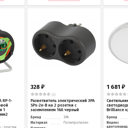
328
1 681
₽
₽
(0)
 RP-1-
Разветвитель электрический ЭРА
Светильни
овой
SPx-2e-B на 2 розетки с
светодиод
я 1
заземлением 16А черный
Brilliance
5мм2
Бренд
ЭРА
Бренд
Материал
Полипропилен
Индекс
цветоперед
 - пластик,