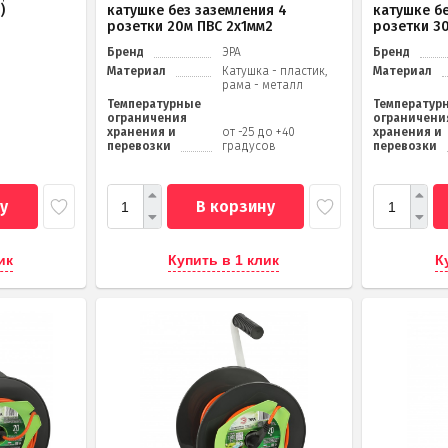
)
катушке без заземления 4
катушке б
розетки 20м ПВС 2х1мм2
розетки 3
Бренд
ЭРА
Бренд
Материал
Катушка - пластик,
Материал
рама - металл
Температурные
Температур
ограничения
ограничени
хранения и
от -25 до +40
хранения и
перевозки
градусов
перевозки
у
В корзину
ик
Купить в 1 клик
К