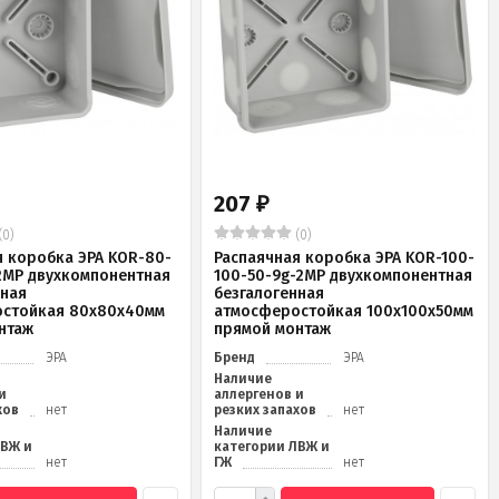
207
₽
(0)
(0)
я коробка ЭРА KOR-80-
Распаячная коробка ЭРА KOR-100-
2MP двухкомпонентная
100-50-9g-2MP двухкомпонентная
нная
безгалогенная
стойкая 80х80х40мм
атмосферостойкая 100х100х50мм
нтаж
прямой монтаж
ЭРА
Бренд
ЭРА
Наличие
и
аллергенов и
хов
нет
резких запахов
нет
Наличие
ЛВЖ и
категории ЛВЖ и
нет
ГЖ
нет