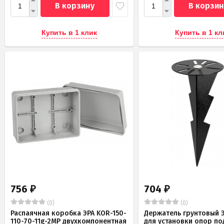
В корзину
В корзин
Купить в 1 клик
Купить в 1 кл
756
704
₽
₽
(0)
(0)
Распаячная коробка ЭРА KOR-150-
Держатель грунтовый Э
110-70-11g-2MP двухкомпонентная
для установки опор по