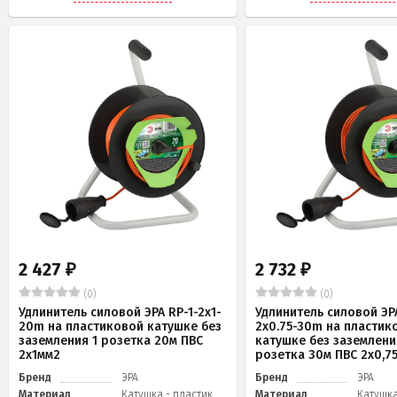
2 427
2 732
₽
₽
(0)
(0)
Удлинитель силовой ЭРА RP-1-2x1-
Удлинитель силовой ЭРА
20m на пластиковой катушке без
2x0.75-30m на пластик
заземления 1 розетка 20м ПВС
катушке без заземлени
2х1мм2
розетка 30м ПВС 2х0,7
Бренд
ЭРА
Бренд
ЭРА
Материал
Катушка - пластик,
Материал
Катушка