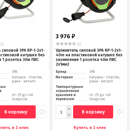
3 976
₽
(0)
(0)
 силовой ЭРА RP-1-2x1-
Удлинитель силовой ЭРА RP-1-2x1-
астиковой катушке без
40m на пластиковой катушке без
 1 розетка 30м ПВС
заземления 1 розетка 40м ПВС
2x1мм2
ЭРА
Бренд
ЭРА
Катушка - пластик,
Материал
Катушка - пластик,
рама - металл
рама - металл
ные
Температурные
я
ограничения
от -25 до +40
хранения и
от -25 до +40
градусов
перевозки
градусов
В корзину
В корзину
упить в 1 клик
Купить в 1 клик