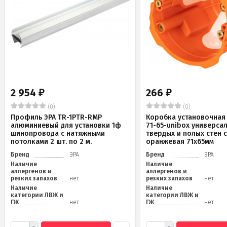
2 954
266
₽
₽
(0)
(0)
Профиль ЭРА TR-1PTR-RMP
Коробка установочная 
алюминиевый для установки 1ф
71-65-unibox универса
шинопровода с натяжными
твердых и полых стен 
потолками 2 шт. по 2 м.
оранжевая 71х65мм
Бренд
ЭРА
Бренд
ЭРА
Наличие
Наличие
аллергенов и
аллергенов и
резких запахов
нет
резких запахов
нет
Наличие
Наличие
категории ЛВЖ и
категории ЛВЖ и
ГЖ
нет
ГЖ
нет