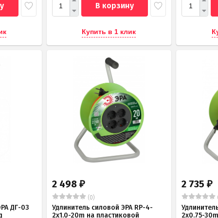
у
В корзину
ик
Купить в 1 клик
К
2 498
2 735
₽
₽
(0)
РА ДГ-03
Удлинитель силовой ЭРА RP-4-
Удлинитель
д
2x1.0-20m на пластиковой
2x0.75-30