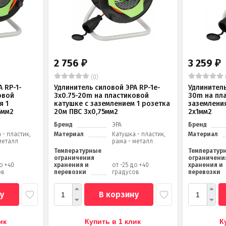
2 756
3 259
₽
₽
(0)
 RP-1-
Удлинитель силовой ЭРА RP-1e-
Удлинитель
овой
3х0.75-20m на пластиковой
30m на пл
я 1
катушке c заземлением 1 розетка
заземления
5мм2
20м ПВС 3х0,75мм2
2x1мм2
Бренд
ЭРА
Бренд
 - пластик,
Материал
Катушка - пластик,
Материал
металл
рама - металл
Температурные
Температур
ограничения
ограничени
до +40
хранения и
от -25 до +40
хранения и
ов
перевозки
градусов
перевозки
у
В корзину
ик
Купить в 1 клик
К