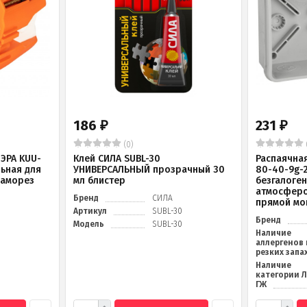
186
231
₽
₽
(0)
ЭРА KUU-
Клей СИЛА SUBL-30
Распаячна
льная для
УНИВЕРСАЛЬНЫЙ прозрачный 30
80-40-9g-
саморез
мл блистер
безгалоге
атмосферо
Бренд
СИЛА
прямой мо
Артикул
SUBL-30
Бренд
Модель
SUBL-30
Наличие
аллергенов 
резких запа
Наличие
категории 
ГЖ