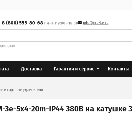
8 (800) 555-80-68
info@era-lux.ru
Пн—Пт 9:00—18:00
одиодная
лата
Доставка
Гарантия и сервис
Контакты
е и садовые удлинители
-3e-5x4-20m-IP44 380В на катушке 3