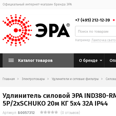
Официальный интернет-магазин бренда ЭРА
+7 (495) 212-12-39
Например:
Лампочка свет
Каталог товаров
О бренде
Оп
Главная
Электротовары
Удлинители и сетевые фильтры
Силовы
Удлинитель силовой ЭРА IND380-RM
5P/2xSCHUKO 20м КГ 5х4 32A IP44
Артикул:
Б0057312
(0 отзывов)