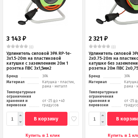
3 143
2 321
₽
₽
(0)
(0)
Удлинитель силовой ЭРА RP-1e-
Удлинитель силовой ЭРА
3x1.5-20m на пластиковой
2x0.75-20m на пластик
катушке c заземлением 20м 1
катушке без заземлени
розетка ПВС 3х1,5мм2
розетка 20м ПВС 2х0,7
Бренд
ЭРА
Бренд
ЭРА
Материал
Катушка - пластик,
Материал
Катушка
рама - металл
рама - 
Температурные
Температурные
ограничения
ограничения
хранения и
от -25 до +40
хранения и
от -25 
перевозки
градусов
перевозки
градус
В корзину
В корзин
Купить в 1 клик
Купить в 1 кл