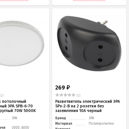
269
₽
(0)
(0)
к потолочный
Разветвитель электрический ЭРА
ный ЭРА SPB-6-70
SPx-2-B на 2 розетки без
 круглый 70W 5000K
заземления 10А черный
ЭРА
Бренд
ЭРА
Материал
Полипропилен
ачи
3000...6000