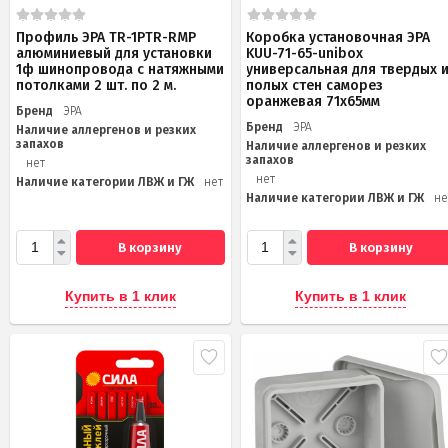
Профиль ЭРА TR-1PTR-RMP
Коробка установочная ЭРА
алюминиевый для установки
KUU-71-65-unibox
1ф шинопровода с натяжными
универсальная для твердых 
потолками 2 шт. по 2 м.
полых стен саморез
оранжевая 71х65мм
Бренд
ЭРА
Бренд
ЭРА
Наличие аллергенов и резких
запахов
Наличие аллергенов и резких
запахов
нет
нет
Наличие категории ЛВЖ и ГЖ
нет
Наличие категории ЛВЖ и ГЖ
не
В корзину
В корзину
Купить в 1 клик
Купить в 1 клик