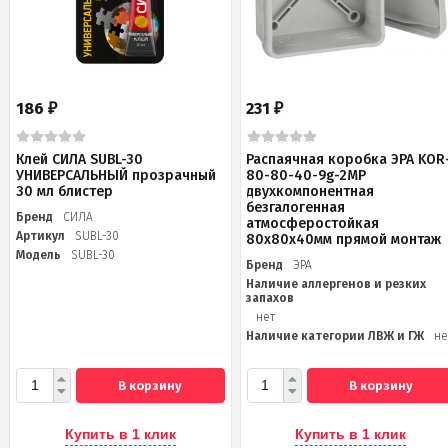
186
231
₽
₽
Клей СИЛА SUBL-30
Распаячная коробка ЭРА KOR
УНИВЕРСАЛЬНЫЙ прозрачный
80-80-40-9g-2MP
30 мл блистер
двухкомпонентная
безгалогенная
Бренд
СИЛА
атмосферостойкая
Артикул
SUBL-30
80х80х40мм прямой монтаж
Модель
SUBL-30
Бренд
ЭРА
Наличие аллергенов и резких
запахов
нет
Наличие категории ЛВЖ и ГЖ
не
В корзину
В корзину
Купить в 1 клик
Купить в 1 клик