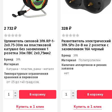
2 732
328
₽
₽
Удлинитель силовой ЭРА RP-1-
Разветвитель электрический
2x0.75-30m на пластиковой
ЭРА SPx-2e-B на 2 розетки с
катушке без заземления 1
заземлением 16А черный
розетка 30м ПВС 2х0,75мм2
Бренд
ЭРА
Бренд
ЭРА
Материал
Полипропилен
Материал
Наличие аллергенов и резких
запахов
Катушка - пластик, рама - металл
нет
Температурные ограничения
хранения и перевозки
от -25 до +40 градусов
В корзину
В корзину
Купить в 1 клик
Купить в 1 клик