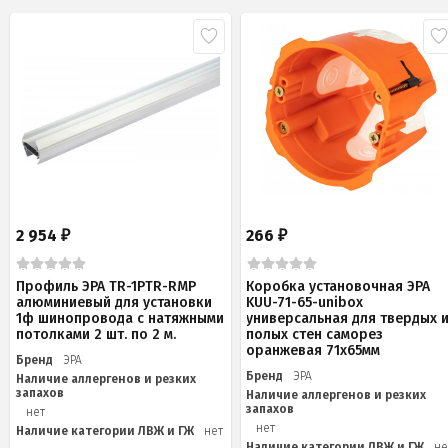
2 954
266
₽
₽
Профиль ЭРА TR-1PTR-RMP
Коробка установочная ЭРА
алюминиевый для установки
KUU-71-65-unibox
1ф шинопровода с натяжными
универсальная для твердых 
потолками 2 шт. по 2 м.
полых стен саморез
оранжевая 71х65мм
Бренд
ЭРА
Бренд
ЭРА
Наличие аллергенов и резких
запахов
Наличие аллергенов и резких
запахов
нет
нет
Наличие категории ЛВЖ и ГЖ
нет
Наличие категории ЛВЖ и ГЖ
не