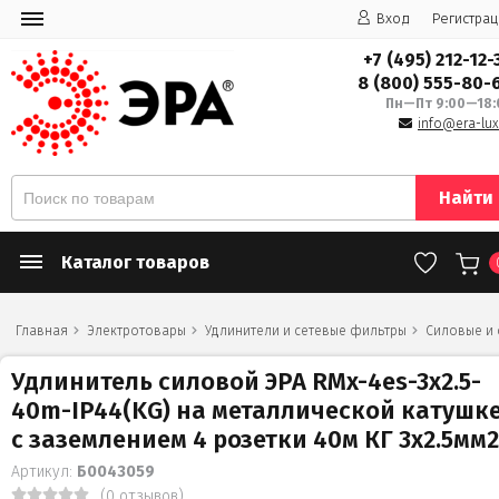
Вход
Регистрац
+7 (495) 212-12-
8 (800) 555-80-
Пн—Пт 9:00—18:
info@era-lux
Найти
Каталог товаров
Главная
Электротовары
Удлинители и сетевые фильтры
Силовые и
Удлинитель силовой ЭРА RMx-4es-3x2.5-
40m-IP44(KG) на металлической катушк
c заземлением 4 розетки 40м КГ 3х2.5мм2
Артикул:
Б0043059
(0 отзывов)