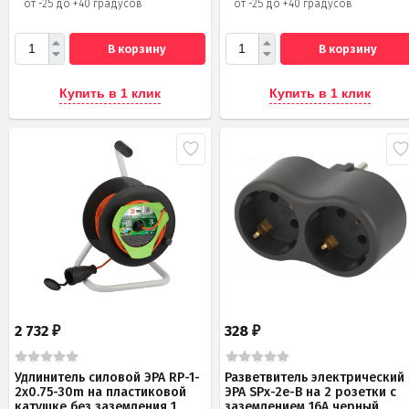
от -25 до +40 градусов
от -25 до +40 градусов
В корзину
В корзину
Купить в 1 клик
Купить в 1 клик
2 732
328
₽
₽
Удлинитель силовой ЭРА RP-1-
Разветвитель электрический
2x0.75-30m на пластиковой
ЭРА SPx-2e-B на 2 розетки с
катушке без заземления 1
заземлением 16А черный