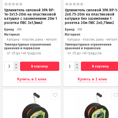
Удлинитель силовой ЭРА RP-
Удлинитель силовой ЭРА RP-1
1e-3x1.5-20m на пластиковой
2x0.75-20m на пластиковой
катушке c заземлением 20м 1
катушке без заземления 1
розетка ПВС 3х1,5мм2
розетка 20м ПВС 2х0,75мм2
Бренд
ЭРА
Бренд
ЭРА
Материал
Материал
Катушка - пластик, рама - металл
Катушка - пластик, рама - металл
Температурные ограничения
Температурные ограничения
хранения и перевозки
хранения и перевозки
от -25 до +40 градусов
от -25 до +40 градусов
В корзину
В корзину
Купить в 1 клик
Купить в 1 клик