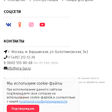
СОЦСЕТИ
КОНТАКТЫ
г. Москва, м. Варшавская, ул. Болотниковская, 5к3
+7 (495) 212-12-39
8 (800) 555-80-68
Пн—Пт 9:00—18:00
info@era-lux.ru
Мы получаем и обрабатываем персональные данные посетителей нашего сайта в
соответствии с
официальной политикой
. Если вы не даете согласия на обработку своих
Мы используем cookie-файлы
персональных данных, Вам необходимо покинуть наш сайт.
При использовании данного сайта вы
подтверждаете свое согласие на
использование cookie-файлов в соответствии
с нашей
политикой конфиденциальности
.
Подтверждаю