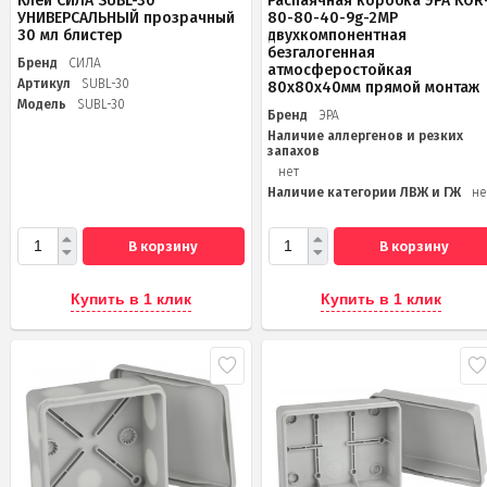
Клей СИЛА SUBL-30
Распаячная коробка ЭРА KOR
УНИВЕРСАЛЬНЫЙ прозрачный
80-80-40-9g-2MP
30 мл блистер
двухкомпонентная
безгалогенная
Бренд
СИЛА
атмосферостойкая
Артикул
SUBL-30
80х80х40мм прямой монтаж
Модель
SUBL-30
Бренд
ЭРА
Наличие аллергенов и резких
запахов
нет
Наличие категории ЛВЖ и ГЖ
не
В корзину
В корзину
Купить в 1 клик
Купить в 1 клик