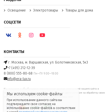
Освещение
Электротовары
Товары для дома
СОЦСЕТИ
КОНТАКТЫ
г. Москва, м. Варшавская, ул. Болотниковская, 5к3
+7 (495) 212-12-39
8 (800) 555-80-68
Пн—Пт 9:00—18:00
info@era-lux.ru
Мы получаем и обрабатываем персональные данные посетителей нашего сайта в
соответствии с
официальной политикой
. Если вы не даете согласия на обработку своих
Мы используем cookie-файлы
персональных данных, Вам необходимо покинуть наш сайт.
При использовании данного сайта вы
подтверждаете свое согласие на
использование cookie-файлов в соответствии