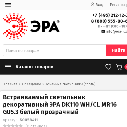
Вход
Регистрац
+7 (495) 212-12-
8 (800) 555-80-
Пн—Пт 9:00—18:
info@era-lux
Найти
Каталог товаров
Главная
Освещение
Точечные светильники (споты)
Встраиваемый светильник
декоративный ЭРА DK110 WH/CL MR16
GU5.3 белый прозрачный
Артикул:
Б0058411
(0 отзывов)