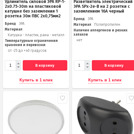
Удлинитель силовой ЭРА RP-1-
Разветвитель электрический
2x0.75-30m на пластиковой
ЭРА SPx-2e-B на 2 розетки с
катушке без заземления 1
заземлением 16А черный
розетка 30м ПВС 2х0,75мм2
Бренд
ЭРА
Бренд
ЭРА
Материал
Полипропилен
Материал
Наличие аллергенов и резких
запахов
Катушка - пластик, рама - металл
нет
Температурные ограничения
хранения и перевозки
от -25 до +40 градусов
В корзину
В корзину
Купить в 1 клик
Купить в 1 клик