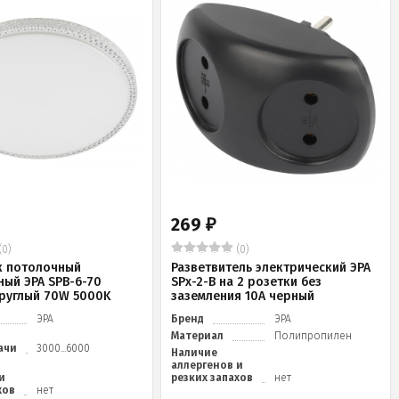
269
₽
(0)
(0)
к потолочный
Разветвитель электрический ЭРА
ный ЭРА SPB-6-70
SPx-2-B на 2 розетки без
 круглый 70W 5000K
заземления 10А черный
ЭРА
Бренд
ЭРА
Материал
Полипропилен
ачи
3000...6000
Наличие
аллергенов и
и
резких запахов
нет
хов
нет