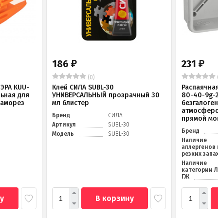
186
231
₽
₽
(0)
ЭРА KUU-
Клей СИЛА SUBL-30
Распаячна
льная для
УНИВЕРСАЛЬНЫЙ прозрачный 30
80-40-9g-
саморез
мл блистер
безгалоге
атмосферо
Бренд
СИЛА
прямой мо
Артикул
SUBL-30
Бренд
Модель
SUBL-30
Наличие
аллергенов 
резких запа
Наличие
категории 
ГЖ
у
В корзину