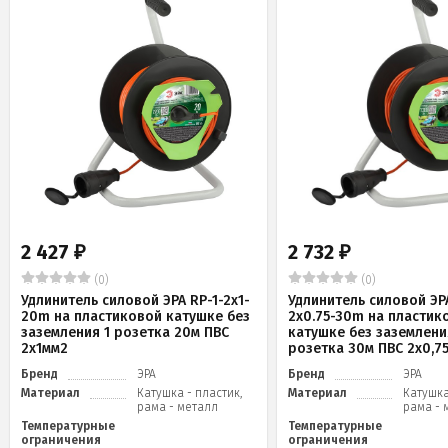
2 427
2 732
₽
₽
(0)
(0)
Удлинитель силовой ЭРА RP-1-2x1-
Удлинитель силовой ЭРА
20m на пластиковой катушке без
2x0.75-30m на пластик
заземления 1 розетка 20м ПВС
катушке без заземлени
2х1мм2
розетка 30м ПВС 2х0,7
Бренд
ЭРА
Бренд
ЭРА
Материал
Катушка - пластик,
Материал
Катушка
рама - металл
рама - 
Температурные
Температурные
ограничения
ограничения