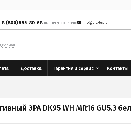
8 (800) 555-80-68
info@era-lux.ru
Пн—Пт 9:00—18:00
одиодная
лата
Доставка
Гарантия и сервис
Контакты
тивный ЭРА DK95 WH MR16 GU5.3 бе