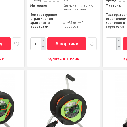
Бренд
ЭРА
Бренд
Материал
Катушка - пластик,
Материал
рама - металл
Температурные
Температур
ограничения
ограничени
хранения и
от -25 до +40
хранения и
перевозки
градусов
перевозки
у
В корзину
ик
Купить в 1 клик
К