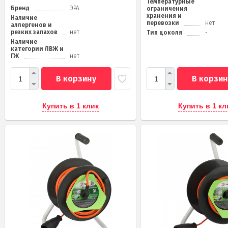
Температурные
Бренд
ЭРА
ограничения
хранения и
Наличие
перевозки
нет
аллергенов и
резких запахов
нет
Тип цоколя
-
Наличие
категории ЛВЖ и
ГЖ
нет
В корзину
В корзин
Купить в 1 клик
Купить в 1 кл