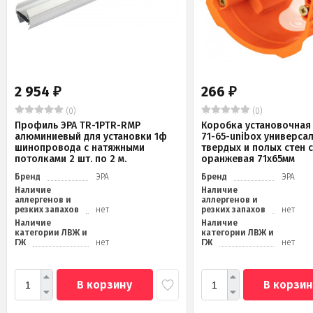
2 954
266
₽
₽
(0)
(0)
Профиль ЭРА TR-1PTR-RMP
Коробка установочная 
алюминиевый для установки 1ф
71-65-unibox универса
шинопровода с натяжными
твердых и полых стен 
потолками 2 шт. по 2 м.
оранжевая 71х65мм
Бренд
ЭРА
Бренд
ЭРА
Наличие
Наличие
аллергенов и
аллергенов и
резких запахов
нет
резких запахов
нет
Наличие
Наличие
категории ЛВЖ и
категории ЛВЖ и
ГЖ
нет
ГЖ
нет
В корзину
В корзин