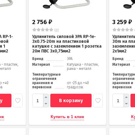
2 756
3 259
₽
₽
(0)
 RP-1-
Удлинитель силовой ЭРА RP-1e-
Удлинитель
овой
3х0.75-20m на пластиковой
30m на пл
я 1
катушке c заземлением 1 розетка
заземления
5мм2
20м ПВС 3х0,75мм2
2x1мм2
Бренд
ЭРА
Бренд
 - пластик,
Материал
Катушка - пластик,
Материал
металл
рама - металл
Температурные
Температур
ограничения
ограничени
до +40
хранения и
от -25 до +40
хранения и
ов
перевозки
градусов
перевозки
у
В корзину
ик
Купить в 1 клик
К