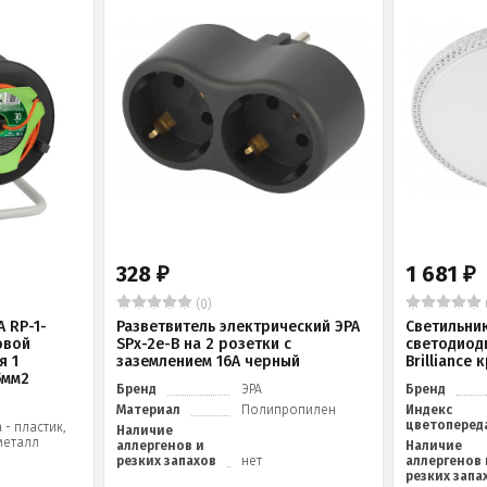
328
1 681
₽
₽
(0)
 RP-1-
Разветвитель электрический ЭРА
Светильни
овой
SPx-2e-B на 2 розетки с
светодиод
я 1
заземлением 16А черный
Brilliance
5мм2
Бренд
ЭРА
Бренд
Материал
Полипропилен
Индекс
цветоперед
 - пластик,
Наличие
металл
аллергенов и
Наличие
резких запахов
нет
аллергенов 
резких запа