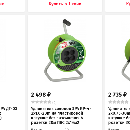
ик
Купить в 1 клик
К
2 498
2 735
₽
₽
(0)
РА ДГ-03
Удлинитель силовой ЭРА RP-4-
Удлинитель
д
2x1.0-20m на пластиковой
2x0.75-30
)
катушке без заземления 4
катушке б
розетки 20м ПВС 2х1мм2
розетки 3