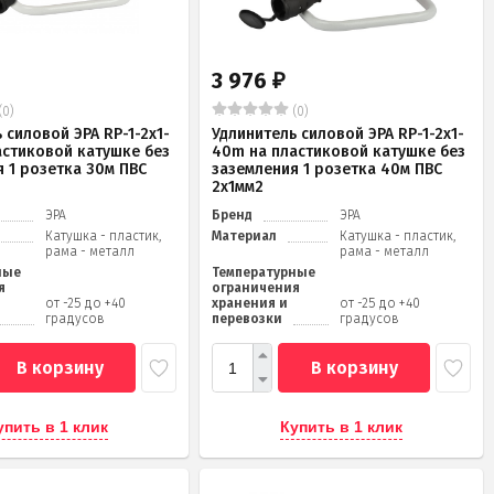
3 976
₽
(0)
(0)
 силовой ЭРА RP-1-2x1-
Удлинитель силовой ЭРА RP-1-2x1-
астиковой катушке без
40m на пластиковой катушке без
 1 розетка 30м ПВС
заземления 1 розетка 40м ПВС
2x1мм2
ЭРА
Бренд
ЭРА
Катушка - пластик,
Материал
Катушка - пластик,
рама - металл
рама - металл
ные
Температурные
я
ограничения
от -25 до +40
хранения и
от -25 до +40
градусов
перевозки
градусов
В корзину
В корзину
упить в 1 клик
Купить в 1 клик