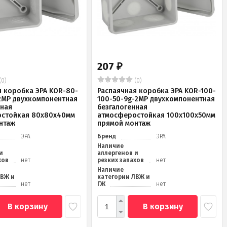
207
₽
(0)
(0)
я коробка ЭРА KOR-80-
Распаячная коробка ЭРА KOR-100-
2MP двухкомпонентная
100-50-9g-2MP двухкомпонентная
нная
безгалогенная
стойкая 80х80х40мм
атмосферостойкая 100х100х50мм
нтаж
прямой монтаж
ЭРА
Бренд
ЭРА
Наличие
и
аллергенов и
хов
нет
резких запахов
нет
Наличие
ЛВЖ и
категории ЛВЖ и
нет
ГЖ
нет
В корзину
В корзину