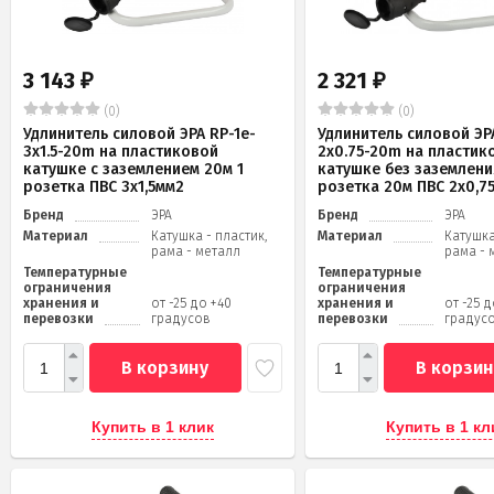
3 143
2 321
₽
₽
(0)
(0)
Удлинитель силовой ЭРА RP-1e-
Удлинитель силовой ЭРА
3x1.5-20m на пластиковой
2x0.75-20m на пластик
катушке c заземлением 20м 1
катушке без заземлени
розетка ПВС 3х1,5мм2
розетка 20м ПВС 2х0,7
Бренд
ЭРА
Бренд
ЭРА
Материал
Катушка - пластик,
Материал
Катушка
рама - металл
рама - 
Температурные
Температурные
ограничения
ограничения
хранения и
от -25 до +40
хранения и
от -25 
перевозки
градусов
перевозки
градус
В корзину
В корзин
Купить в 1 клик
Купить в 1 кл