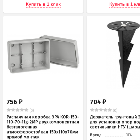
Купить в 1 клик
Купить в 1 кл
756
704
₽
₽
(0)
(0)
Распаячная коробка ЭРА KOR-150-
Держатель грунтовый Э
110-70-11g-2MP двухкомпонентная
для установки опор по
безгалогенная
светильники НТУ (шары
атмосферостойкая 150х110х70мм
Бренд
ЭРА
прямой монтаж