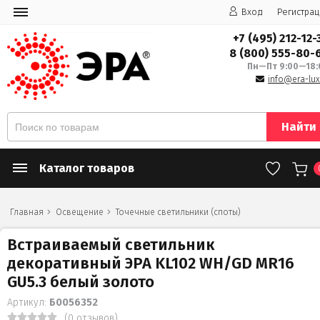
Вход
Регистрац
+7 (495) 212-12-
8 (800) 555-80-
Пн—Пт 9:00—18:
info@era-lux
Найти
Каталог товаров
Главная
Освещение
Точечные светильники (споты)
Встраиваемый светильник
декоративный ЭРА KL102 WH/GD MR16
GU5.3 белый золото
Артикул:
Б0056352
(0 отзывов)