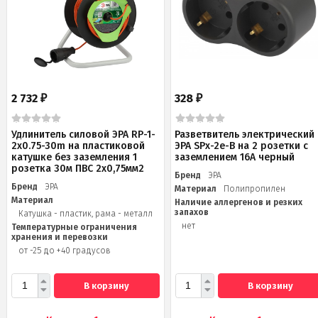
2 732
328
₽
₽
Удлинитель силовой ЭРА RP-1-
Разветвитель электрический
2x0.75-30m на пластиковой
ЭРА SPx-2e-B на 2 розетки с
катушке без заземления 1
заземлением 16А черный
розетка 30м ПВС 2х0,75мм2
Бренд
ЭРА
Бренд
ЭРА
Материал
Полипропилен
Материал
Наличие аллергенов и резких
запахов
Катушка - пластик, рама - металл
нет
Температурные ограничения
хранения и перевозки
от -25 до +40 градусов
В корзину
В корзину