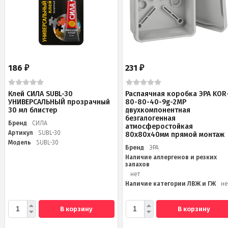
186
231
₽
₽
Клей СИЛА SUBL-30
Распаячная коробка ЭРА KOR
УНИВЕРСАЛЬНЫЙ прозрачный
80-80-40-9g-2MP
30 мл блистер
двухкомпонентная
безгалогенная
Бренд
СИЛА
атмосферостойкая
Артикул
SUBL-30
80х80х40мм прямой монтаж
Модель
SUBL-30
Бренд
ЭРА
Наличие аллергенов и резких
запахов
нет
Наличие категории ЛВЖ и ГЖ
не
В корзину
В корзину