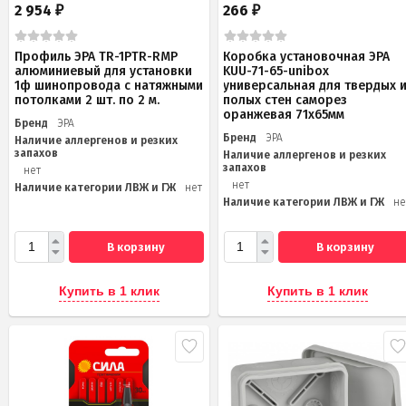
2 954
266
₽
₽
Профиль ЭРА TR-1PTR-RMP
Коробка установочная ЭРА
алюминиевый для установки
KUU-71-65-unibox
1ф шинопровода с натяжными
универсальная для твердых 
потолками 2 шт. по 2 м.
полых стен саморез
оранжевая 71х65мм
Бренд
ЭРА
Бренд
ЭРА
Наличие аллергенов и резких
запахов
Наличие аллергенов и резких
запахов
нет
нет
Наличие категории ЛВЖ и ГЖ
нет
Наличие категории ЛВЖ и ГЖ
не
В корзину
В корзину
Купить в 1 клик
Купить в 1 клик