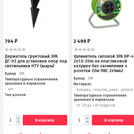
704
2 498
₽
₽
Держатель грунтовый ЭРА
Удлинитель силовой ЭРА RP-4
ДГ-03 для установки опор под
2x1.0-20m на пластиковой
светильники НТУ (шары)
катушке без заземления 4
розетки 20м ПВС 2х1мм2
Бренд
ЭРА
Бренд
ЭРА
Температурные ограничения
хранения и перевозки
Материал
нет
Катушка - пластик, рама - металл
Тип цоколя
-
Температурные ограничения
хранения и перевозки
от -25 до +40 градусов
В корзину
В корзину