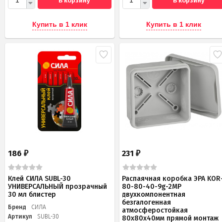
В корзину
В корзину
Купить в 1 клик
Купить в 1 клик
186
231
₽
₽
Клей СИЛА SUBL-30
Распаячная коробка ЭРА KOR
УНИВЕРСАЛЬНЫЙ прозрачный
80-80-40-9g-2MP
30 мл блистер
двухкомпонентная
безгалогенная
Бренд
СИЛА
атмосферостойкая
Артикул
SUBL-30
80х80х40мм прямой монтаж