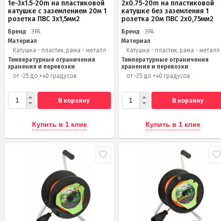
1e-3x1.5-20m на пластиковой
2x0.75-20m на пластиковой
катушке c заземлением 20м 1
катушке без заземления 1
розетка ПВС 3х1,5мм2
розетка 20м ПВС 2х0,75мм2
Бренд
ЭРА
Бренд
ЭРА
Материал
Материал
Катушка - пластик, рама - металл
Катушка - пластик, рама - металл
Температурные ограничения
Температурные ограничения
хранения и перевозки
хранения и перевозки
от -25 до +40 градусов
от -25 до +40 градусов
В корзину
В корзину
Купить в 1 клик
Купить в 1 клик