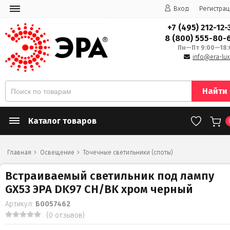
Вход
Регистрац
+7 (495) 212-12-
8 (800) 555-80-
Пн—Пт 9:00—18:
info@era-lux
Найти
Каталог товаров
Главная
Освещение
Точечные светильники (споты)
Встраиваемый светильник под лампу
GX53 ЭРА DK97 CH/BK хром черный
Артикул:
Б0057462
(0 отзывов)