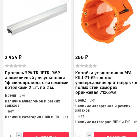
2 954
266
₽
₽
Профиль ЭРА TR-1PTR-RMP
Коробка установочная ЭРА
алюминиевый для установки
KUU-71-65-unibox
1ф шинопровода с натяжными
универсальная для твердых 
потолками 2 шт. по 2 м.
полых стен саморез
оранжевая 71х65мм
Бренд
ЭРА
Бренд
ЭРА
Наличие аллергенов и резких
запахов
Наличие аллергенов и резких
запахов
нет
нет
Наличие категории ЛВЖ и ГЖ
нет
Наличие категории ЛВЖ и ГЖ
не