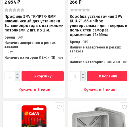
2 954
266
₽
₽
Профиль ЭРА TR-1PTR-RMP
Коробка установочная ЭРА
алюминиевый для установки
KUU-71-65-unibox
1ф шинопровода с натяжными
универсальная для твердых 
потолками 2 шт. по 2 м.
полых стен саморез
оранжевая 71х65мм
Бренд
ЭРА
Бренд
ЭРА
Наличие аллергенов и резких
запахов
Наличие аллергенов и резких
запахов
нет
нет
Наличие категории ЛВЖ и ГЖ
нет
Наличие категории ЛВЖ и ГЖ
не
В корзину
В корзину
Купить в 1 клик
Купить в 1 клик