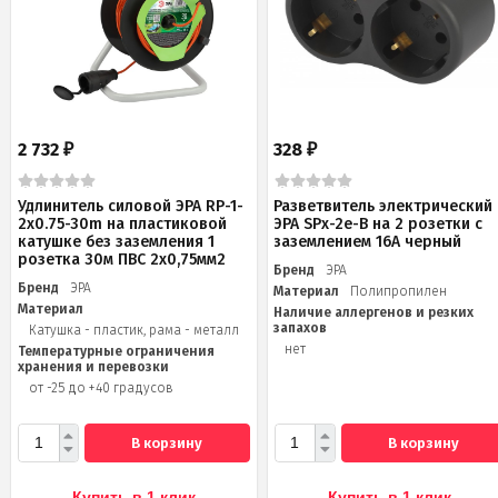
2 732
328
₽
₽
Удлинитель силовой ЭРА RP-1-
Разветвитель электрический
2x0.75-30m на пластиковой
ЭРА SPx-2e-B на 2 розетки с
катушке без заземления 1
заземлением 16А черный
розетка 30м ПВС 2х0,75мм2
Бренд
ЭРА
Бренд
ЭРА
Материал
Полипропилен
Материал
Наличие аллергенов и резких
запахов
Катушка - пластик, рама - металл
нет
Температурные ограничения
хранения и перевозки
от -25 до +40 градусов
В корзину
В корзину
Купить в 1 клик
Купить в 1 клик