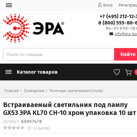
Вход
Регистрац
+7 (495) 212-12-
8 (800) 555-80-
Пн—Пт 9:00—18:
info@era-lux
Найти
Каталог товаров
Главная
Освещение
Точечные светильники (споты)
Встраиваемый светильник под лампу
GX53 ЭРА KL70 CH-10 хром упаковка 10 шт
Артикул:
Б0057478
(0 отзывов)