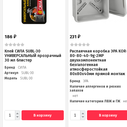
186
231
₽
₽
Клей СИЛА SUBL-30
Распаячная коробка ЭРА KOR
УНИВЕРСАЛЬНЫЙ прозрачный
80-80-40-9g-2MP
30 мл блистер
двухкомпонентная
безгалогенная
Бренд
СИЛА
атмосферостойкая
Артикул
SUBL-30
80х80х40мм прямой монтаж
Модель
SUBL-30
Бренд
ЭРА
Наличие аллергенов и резких
запахов
нет
Наличие категории ЛВЖ и ГЖ
не
В корзину
В корзину