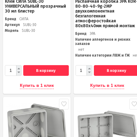
Клей СИЛА SUBL-30
Распаячная коробка ЭРА KOR
УНИВЕРСАЛЬНЫЙ прозрачный
80-80-40-9g-2MP
30 мл блистер
двухкомпонентная
безгалогенная
Бренд
СИЛА
атмосферостойкая
Артикул
SUBL-30
80х80х40мм прямой монтаж
Модель
SUBL-30
Бренд
ЭРА
Наличие аллергенов и резких
запахов
нет
Наличие категории ЛВЖ и ГЖ
не
В корзину
В корзину
Купить в 1 клик
Купить в 1 клик