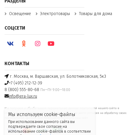
РАЗДЕЛЫ
Освещение
Электротовары
Товары для дома
СОЦСЕТИ
КОНТАКТЫ
г. Москва, м. Варшавская, ул. Болотниковская, 5к3
+7 (495) 212-12-39
8 (800) 555-80-68
Пн—Пт 9:00—18:00
info@era-lux.ru
Мы получаем и обрабатываем персональные данные посетителей нашего сайта в
соответствии с
официальной политикой
. Если вы не даете согласия на обработку своих
Мы используем cookie-файлы
персональных данных, Вам необходимо покинуть наш сайт.
При использовании данного сайта вы
подтверждаете свое согласие на
использование cookie-файлов в соответствии