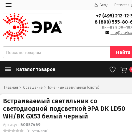
Вход
Регистрац
+7 (495) 212-12-
8 (800) 555-80-
Пн—Пт 9:00—18:
info@era-lux
Найти
Каталог товаров
Главная
Освещение
Точечные светильники (споты)
Встраиваемый светильник со
светодиодной подсветкой ЭРА DK LD50
WH/BK GX53 белый черный
Артикул:
Б0057469
(0 отзывов)