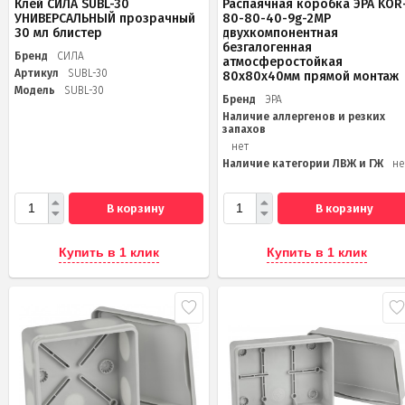
Клей СИЛА SUBL-30
Распаячная коробка ЭРА KOR
УНИВЕРСАЛЬНЫЙ прозрачный
80-80-40-9g-2MP
30 мл блистер
двухкомпонентная
безгалогенная
Бренд
СИЛА
атмосферостойкая
Артикул
SUBL-30
80х80х40мм прямой монтаж
Модель
SUBL-30
Бренд
ЭРА
Наличие аллергенов и резких
запахов
нет
Наличие категории ЛВЖ и ГЖ
не
В корзину
В корзину
Купить в 1 клик
Купить в 1 клик