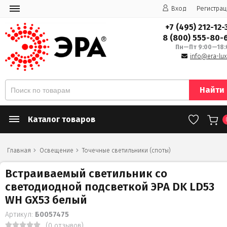
Вход
Регистрац
+7 (495) 212-12-
8 (800) 555-80-
Пн—Пт 9:00—18:
info@era-lux
Найти
Каталог товаров
Главная
Освещение
Точечные светильники (споты)
Встраиваемый светильник со
светодиодной подсветкой ЭРА DK LD53
WH GX53 белый
Артикул:
Б0057475
(0 отзывов)