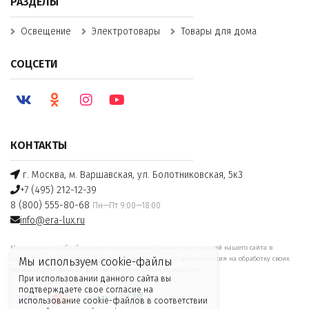
РАЗДЕЛЫ
Освещение
Электротовары
Товары для дома
СОЦСЕТИ
КОНТАКТЫ
г. Москва, м. Варшавская, ул. Болотниковская, 5к3
+7 (495) 212-12-39
8 (800) 555-80-68
Пн—Пт 9:00—18:00
info@era-lux.ru
Мы получаем и обрабатываем персональные данные посетителей нашего сайта в
соответствии с
официальной политикой
. Если вы не даете согласия на обработку своих
Мы используем cookie-файлы
персональных данных, Вам необходимо покинуть наш сайт.
При использовании данного сайта вы
подтверждаете свое согласие на
использование cookie-файлов в соответствии