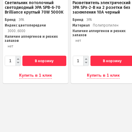
Светильник потолочный
Разветвитель электрический
светодиодный ЭРА SPB-6-70
ЭРА SPx-2-B на 2 розетки без
Brilliance круглый 70W 5000K
заземления 10А черный
Бренд
ЭРА
Бренд
ЭРА
Индекс цветопередачи
Материал
Полипропилен
3000...6000
Наличие аллергенов и резких
запахов
Наличие аллергенов и резких
запахов
нет
нет
В корзину
В корзину
Купить в 1 клик
Купить в 1 клик