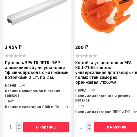
2 954
266
₽
₽
Профиль ЭРА TR-1PTR-RMP
Коробка установочная ЭРА
алюминиевый для установки
KUU-71-65-unibox
1ф шинопровода с натяжными
универсальная для твердых 
потолками 2 шт. по 2 м.
полых стен саморез
оранжевая 71х65мм
Бренд
ЭРА
Бренд
ЭРА
Наличие аллергенов и резких
запахов
Наличие аллергенов и резких
запахов
нет
нет
Наличие категории ЛВЖ и ГЖ
нет
Наличие категории ЛВЖ и ГЖ
не
В корзину
В корзину