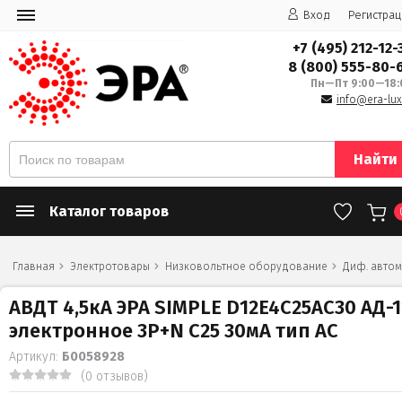
Вход
Регистрац
+7 (495) 212-12-
8 (800) 555-80-
Пн—Пт 9:00—18:
info@era-lux
Найти
Каталог товаров
Главная
Электротовары
Низковольтное оборудование
Диф. автом
АВДТ 4,5кА ЭРА SIMPLE D12E4C25AC30 АД-1
электронное 3P+N С25 30мА тип АС
Артикул:
Б0058928
(0 отзывов)