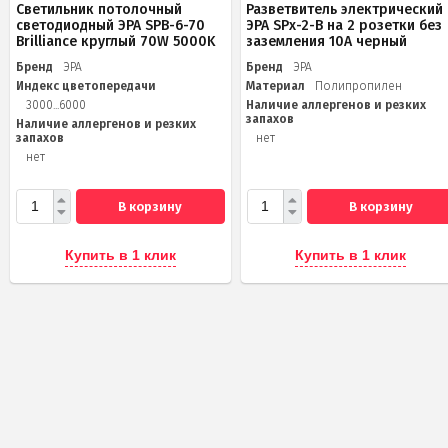
Светильник потолочный
Разветвитель электрический
светодиодный ЭРА SPB-6-70
ЭРА SPx-2-B на 2 розетки без
Brilliance круглый 70W 5000K
заземления 10А черный
Бренд
ЭРА
Бренд
ЭРА
Индекс цветопередачи
Материал
Полипропилен
3000...6000
Наличие аллергенов и резких
запахов
Наличие аллергенов и резких
запахов
нет
нет
В корзину
В корзину
Купить в 1 клик
Купить в 1 клик