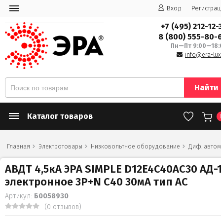
Вход
Регистрац
+7 (495) 212-12-
8 (800) 555-80-
Пн—Пт 9:00—18:
info@era-lux
Найти
Каталог товаров
Главная
Электротовары
Низковольтное оборудование
Диф. автом
АВДТ 4,5кА ЭРА SIMPLE D12E4C40AC30 АД-
электронное 3P+N С40 30мА тип АС
Артикул:
Б0058930
(0 отзывов)