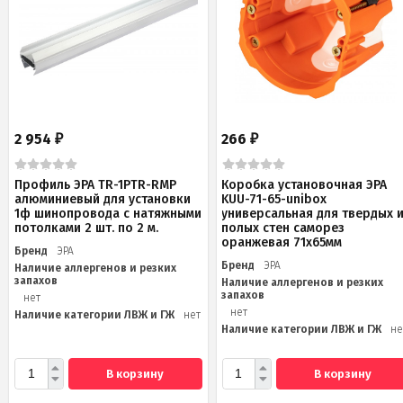
2 954
266
₽
₽
Профиль ЭРА TR-1PTR-RMP
Коробка установочная ЭРА
алюминиевый для установки
KUU-71-65-unibox
1ф шинопровода с натяжными
универсальная для твердых 
потолками 2 шт. по 2 м.
полых стен саморез
оранжевая 71х65мм
Бренд
ЭРА
Бренд
ЭРА
Наличие аллергенов и резких
запахов
Наличие аллергенов и резких
запахов
нет
нет
Наличие категории ЛВЖ и ГЖ
нет
Наличие категории ЛВЖ и ГЖ
не
В корзину
В корзину