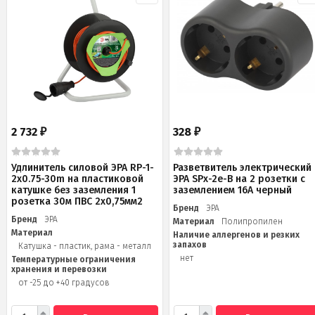
2 732
328
₽
₽
Удлинитель силовой ЭРА RP-1-
Разветвитель электрический
2x0.75-30m на пластиковой
ЭРА SPx-2e-B на 2 розетки с
катушке без заземления 1
заземлением 16А черный
розетка 30м ПВС 2х0,75мм2
Бренд
ЭРА
Бренд
ЭРА
Материал
Полипропилен
Материал
Наличие аллергенов и резких
запахов
Катушка - пластик, рама - металл
нет
Температурные ограничения
хранения и перевозки
от -25 до +40 градусов