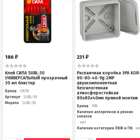
186
231
₽
₽
Клей СИЛА SUBL-30
Распаячная коробка ЭРА KOR
УНИВЕРСАЛЬНЫЙ прозрачный
80-80-40-9g-2MP
30 мл блистер
двухкомпонентная
безгалогенная
Бренд
СИЛА
атмосферостойкая
Артикул
SUBL-30
80х80х40мм прямой монтаж
Модель
SUBL-30
Бренд
ЭРА
Наличие аллергенов и резких
запахов
нет
Наличие категории ЛВЖ и ГЖ
не