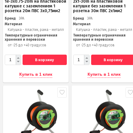
1e-3х0.75-20m на пластиковой
2x1-30m на пластиковой
катушке c заземлением 1
катушке без заземления 1
розетка 20м ПВС 3х0,75мм2
розетка 30м ПВС 2x1мм2
Бренд
ЭРА
Бренд
ЭРА
Материал
Материал
Катушка - пластик, рама - металл
Катушка - пластик, рама - металл
Температурные ограничения
Температурные ограничения
хранения и перевозки
хранения и перевозки
от -25 до +40 градусов
от -25 до +40 градусов
В корзину
В корзину
Купить в 1 клик
Купить в 1 клик