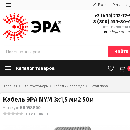
Вход
Регистрац
+7 (495) 212-12-
8 (800) 555-80-
Пн—Пт 9:00—18:
info@era-lux
Найти
Каталог товаров
Главная
Электротовары
Кабель и провода
Витая пара
Кабель ЭРА NYM 3х1,5 мм2 50м
Артикул:
Б0058800
(0 отзывов)