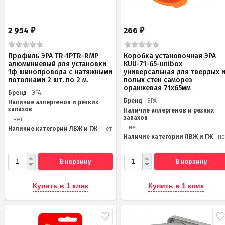
2 954
266
₽
₽
Профиль ЭРА TR-1PTR-RMP
Коробка установочная ЭРА
алюминиевый для установки
KUU-71-65-unibox
1ф шинопровода с натяжными
универсальная для твердых 
потолками 2 шт. по 2 м.
полых стен саморез
оранжевая 71х65мм
Бренд
ЭРА
Бренд
ЭРА
Наличие аллергенов и резких
запахов
Наличие аллергенов и резких
запахов
нет
нет
Наличие категории ЛВЖ и ГЖ
нет
Наличие категории ЛВЖ и ГЖ
не
В корзину
В корзину
Купить в 1 клик
Купить в 1 клик